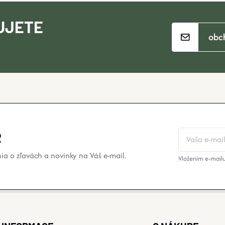
UJETE
obc
?
R
a o zľavách a novinky na Váš e-mail.
Vložením e-mailu