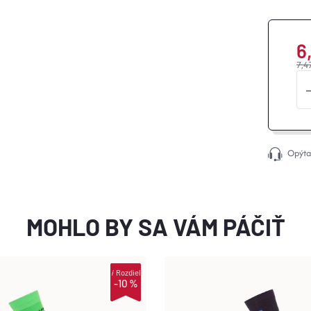
6
7,4
Jed
cen
Opýta
MOHLO BY SA VÁM PÁČIŤ
i
Rozdiel
-10 %