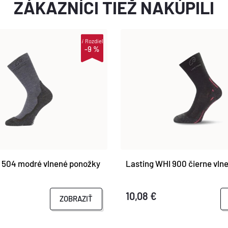
ZÁKAZNÍCI TIEŽ NAKÚPILI
i
Rozdiel
-9 %
 504 modré vlnené ponožky
Lasting WHI 900 čierne vln
10,08 €
ZOBRAZIŤ