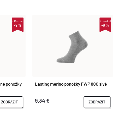
i
Rozdiel
i
Rozdiel
-9 %
-9 %
ené ponožky
Lasting merino ponožky FWP 800 sivé
9,34 €
ZOBRAZIŤ
ZOBRAZIŤ