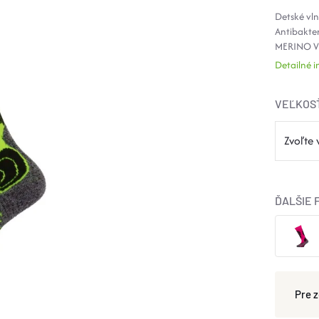
Detské vln
Antibakte
MERINO V
Detailné 
VEĽKOS
ĎALŠIE 