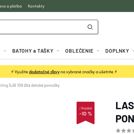
va a platba
Kontakty
Y
BATOHY a TAŠKY
OBLEČENIE
DOPLNKY
⚡ Využite
dodatočné zľavy
na vybrané značky a ušetrite ⚡
ting SJB 109 žltá detské ponožky
LAS
i
Rozdiel
–10 %
PO