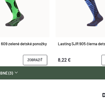
 609 zelené detské ponožky
Lasting SJR 905 čierna det
8,22 €
ZOBRAZIŤ
BNÉ (3)