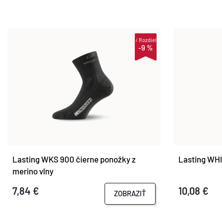
i
Rozdiel
-9 %
Lasting WKS 900 čierne ponožky z
Lasting WHI
merino vlny
7,84 €
10,08 €
ZOBRAZIŤ