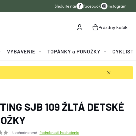
Sledujte nás
Facebook
Instagram
Prázdny košík
NÁKUPNÝ
KOŠÍK
VYBAVENIE
TOPÁNKY a PONOŽKY
CYKLIST
TING SJB 109 ŽLTÁ DETSKÉ
NOŽKY
Neohodnotené
Podrobnosti hodnotenia