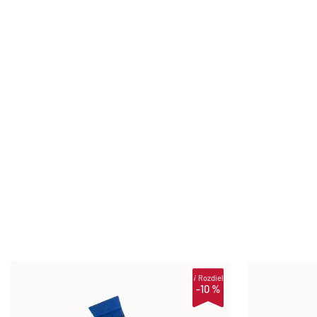
i
Rozdiel
-10 %