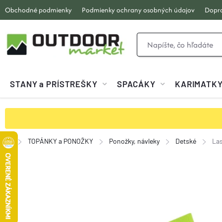
Prejsť
Obchodné podmienky
Podmienky ochrany osobných údajov
Dopra
na
obsah
STANY a PRÍSTREŠKY
SPACÁKY
KARIMATK
TOPÁNKY a PONOŽKY
Ponožky, návleky
Detské
Las
Domov