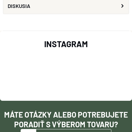
DISKUSIA
Z
INSTAGRAM
Á
P
Ä
T
I
MÁTE OTÁZKY ALEBO POTREBUJETE
E
PORADIŤ S VÝBEROM TOVARU?