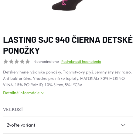
DOPLNKY
VYBAVENIE
LASTING SJC 940 ČIERNA DETSKÉ
TOPÁNKY a PONOŽKY
PONOŽKY
Neohodnotené
Podrobnosti hodnotenia
CYKLISTIKA
Detské vlnené lyžiarske ponožky. Trojvrstvový plyš. Jemný šitý šev rosso.
Antibakteriálne. Vhodne pre nízke teploty. MATERIÁL: 70% MERINO
Značky
VLNA, 15% POLYAMID, 10% Siltex, 5% LYCRA
Detailné informácie
Obchodné podmienky
Podmienky ochrany osobných údajov
Doprava a platba
VEĽKOSŤ
Kontakty
Veľkostné tabuľky
Výmena a vrátenie
Reklamácie
Zľavové kódy
Blog
Moja objednávka