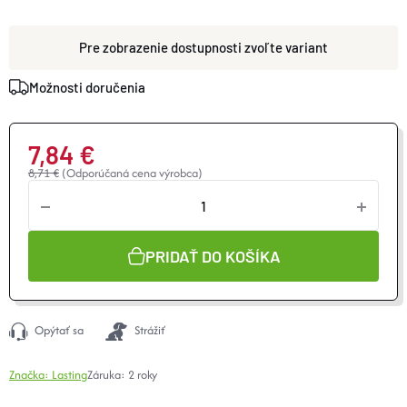
zvoľte variant
Možnosti doručenia
7,84 €
8,71 €
(Odporúčaná cena výrobca)
Jednotková
cena:
PRIDAŤ DO KOŠÍKA
Opýtať sa
Strážiť
Značka:
Lasting
Záruka
:
2 roky