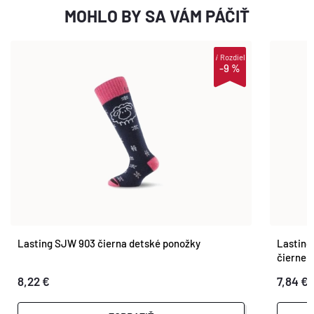
MOHLO BY SA VÁM PÁČIŤ
i
Rozdiel
-9 %
Lasting SJW 903 čierna detské ponožky
Lasting
čierne
8,22 €
7,84 €