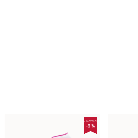
i
Rozdiel
-9 %