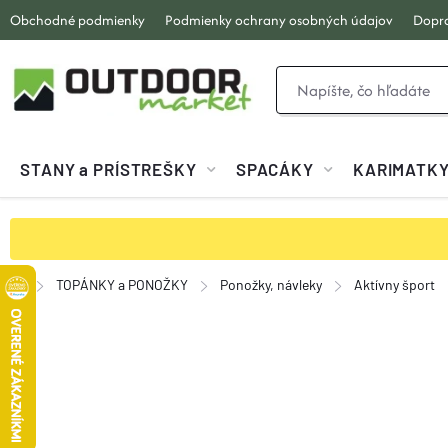
Prejsť
Obchodné podmienky
Podmienky ochrany osobných údajov
Dopra
na
obsah
STANY a PRÍSTREŠKY
SPACÁKY
KARIMATK
TOPÁNKY a PONOŽKY
Ponožky, návleky
Aktívny šport
Domov