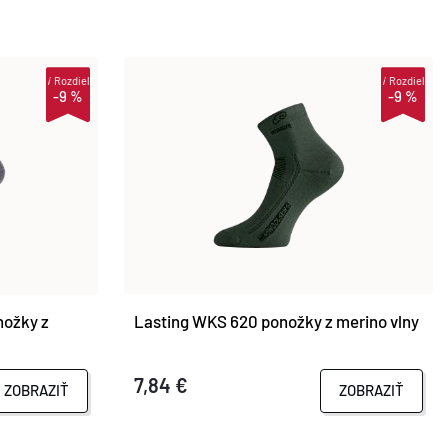
i
Rozdiel
i
Rozdiel
-9 %
-9 %
nožky z
Lasting WKS 620 ponožky z merino vlny
7,84 €
ZOBRAZIŤ
ZOBRAZIŤ