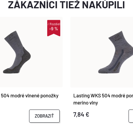
ZÁKAZNÍCI TIEŽ NAKÚPILI
i
Rozdiel
-9 %
 504 modré vlnené ponožky
Lasting WKS 504 modré po
merino vlny
7,84 €
ZOBRAZIŤ