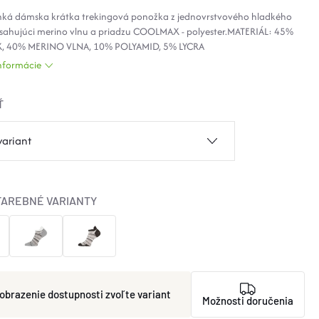
nká dámska krátka trekingová ponožka z jednovrstvového hladkého
bsahujúci merino vlnu a priadzu COOLMAX - polyester.MATERIÁL: 45%
 40% MERINO VLNA, 10% POLYAMID, 5% LYCRA
informácie
Ť
FAREBNÉ VARIANTY
zvoľte variant
Možnosti doručenia