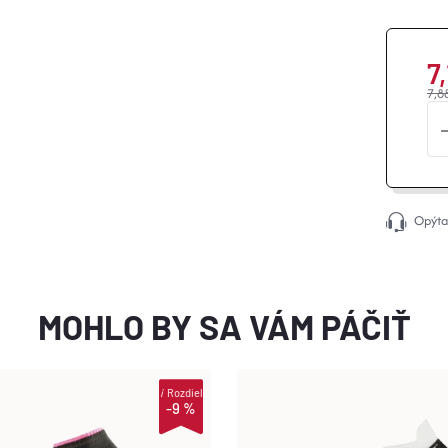
7
7,8
Jed
cen
Opýta
MOHLO BY SA VÁM PÁČIŤ
i
Rozdiel
-9 %