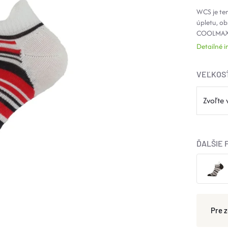
WCS je te
úpletu, o
COOLMAX,
Detailné 
VEĽKOS
ĎALŠIE 