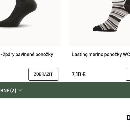
-2páry bavlnené ponožky
Lasting merino ponožky WC
7,10 €
ZOBRAZIŤ
BNÉ (3)