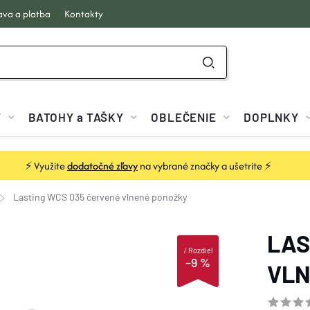
va a platba
Kontakty
Y
BATOHY a TAŠKY
OBLEČENIE
DOPLNKY
⚡ Využite
dodatočné zľavy
na vybrané značky a ušetrite ⚡
Lasting WCS 035 červené vlnené ponožky
LAS
i
Rozdiel
–9 %
VLN