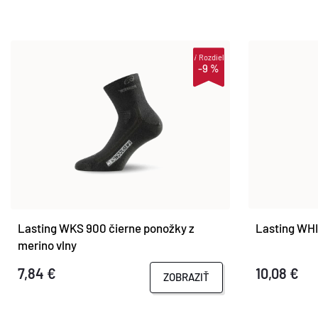
i
Rozdiel
-9 %
Lasting WKS 900 čierne ponožky z
Lasting WHI
merino vlny
7,84 €
10,08 €
ZOBRAZIŤ