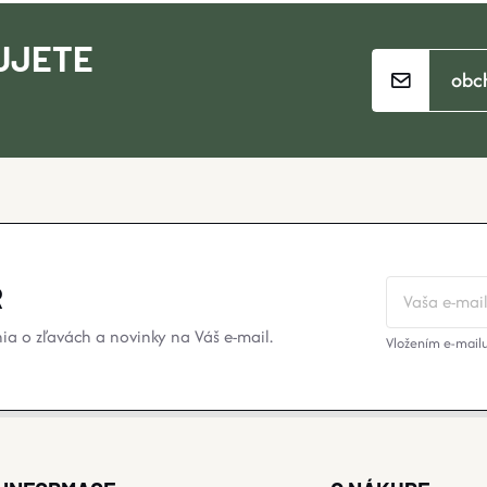
UJETE
obc
?
R
a o zľavách a novinky na Váš e-mail.
Vložením e-mailu