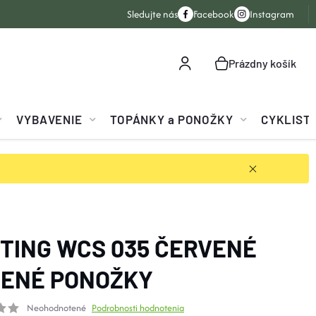
Sledujte nás
Facebook
Instagram
Prázdny košík
NÁKUPNÝ
KOŠÍK
VYBAVENIE
TOPÁNKY a PONOŽKY
CYKLIST
TING WCS 035 ČERVENÉ
ENÉ PONOŽKY
Neohodnotené
Podrobnosti hodnotenia