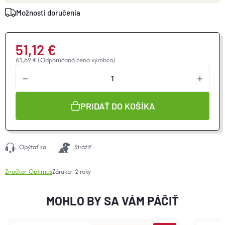
Možnosti doručenia
51,12 €
61,62 €
(Odporúčaná cena výrobca)
Jednotková
cena:
PRIDAŤ DO KOŠÍKA
Opýtať sa
Strážiť
Značka:
Optimus
Záruka
:
2 roky
MOHLO BY SA VÁM PÁČIŤ