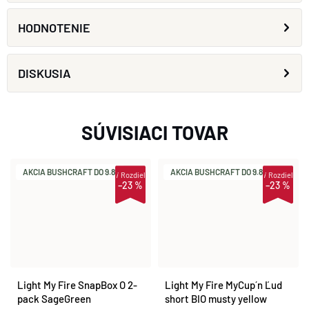
HODNOTENIE
DISKUSIA
SÚVISIACI TOVAR
AKCIA BUSHCRAFT DO 9.8.
AKCIA BUSHCRAFT DO 9.8.
i
Rozdiel
i
Rozdiel
–23 %
–23 %
Light My Fire SnapBox O 2-
Light My Fire MyCup´n Ľud
pack SageGreen
short BIO musty yellow