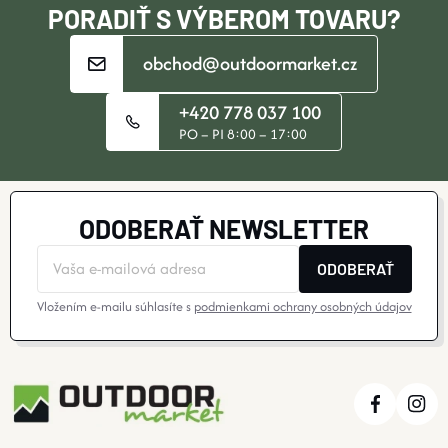
E
PORADIŤ S VÝBEROM TOVARU?
obchod@outdoormarket.cz
+420 778 037 100
PO – PI 8:00 – 17:00
ODOBERAŤ NEWSLETTER
ODOBERAŤ
Vložením e-mailu súhlasíte s
podmienkami ochrany osobných údajov