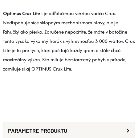
Optimus Crux Lite -
je odľahčenou verziou variča Crux.
Nedisponuje síce sklopným mechanizmom hlavy, ale je
ľahučký ako pierko. Zaručene nepocítite, že máte v batožine
tento vysoko výkonný horák s výhrevnosťou 3 000 wattov. Crux
Lite je tu pre tých, ktorí počítajú každý gram a stále chcú
maximálny výkon. Kto miluje bezstarostný pohyb v prírode,
zamiluje si aj OPTIMUS Crux Lite.
PARAMETRE PRODUKTU