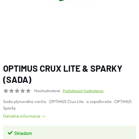
DOPLNKY
VYBAVENIE
TOPÁNKY a PONOŽKY
CYKLISTIKA
OPTIMUS CRUX LITE & SPARKY
(SADA)
Značky
Neohodnotené
Podrobnosti hodnotenia
Sada plynového variča
OPTIMUS Crux Lite
a zapaľovače
OPTIMUS
Obchodné podmienky
Sparky.
Podmienky ochrany osobných údajov
Doprava a platba
Detailné informácie
Kontakty
Veľkostné tabuľky
Výmena a vrátenie
Reklamácie
Zľavové kódy
Blog
Moja objednávka
Skladom