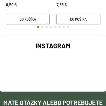
8,59 €
7,63 €
DO KOŠÍKA
DO KOŠÍKA
Z
INSTAGRAM
Á
P
Ä
T
I
MÁTE OTÁZKY ALEBO POTREBUJETE