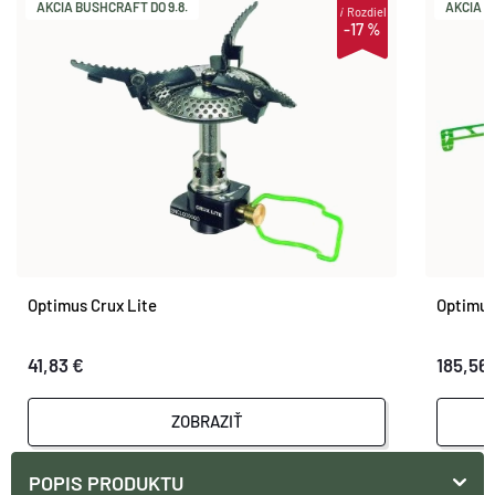
AKCIA BUSHCRAFT DO 9.8.
AKCIA B
i
Rozdiel
-17 %
Optimus Crux Lite
Optimus
41,83 €
185,56
ZOBRAZIŤ
POPIS PRODUKTU