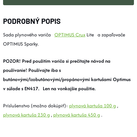
PODROBNÝ POPIS
Sada plynového variča
OPTIMUS Crux
Lite
a zapaľovače
OPTIMUS Sparky.
POZOR! Pred použitím variča si prečítajte návod na
používanie! Používajte iba s
butánovými/izobutánovými/propánovými kartušami Optimus
v súlade s EN417.
Len na vonkajšie použitie.
Príslušenstvo (možno dokúpiť):
plynová kartuša 100 g
,
plynová kartuša 230 g
,
plynová kartuša 450 g
.