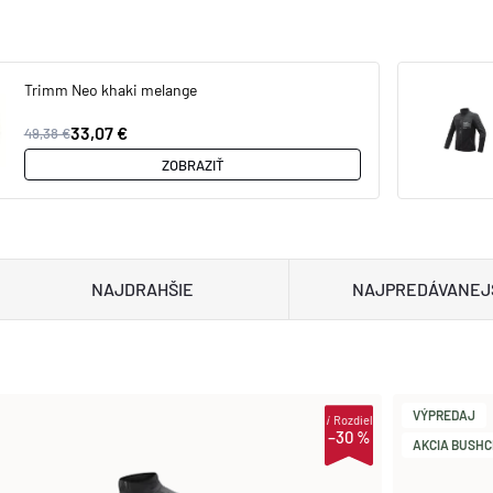
Trimm Neo khaki melange
33,07 €
49,38 €
ZOBRAZIŤ
NAJDRAHŠIE
NAJPREDÁVANEJ
VÝPREDAJ
i
Rozdiel
–30 %
AKCIA BUSHCR