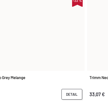
–33 %
 Grey Melange
Trimm Neo
33,07 €
DETAIL