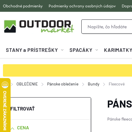
Prejsť
Obchodné podmienky
Podmienky ochrany osobných údajov
Dopra
na
obsah
STANY a PRÍSTREŠKY
SPACÁKY
KARIMATK
OBLEČENIE
Pánske oblečenie
Bundy
Fleecové
Domov
B
PÁNS
O
Pánske fleeco
CENA