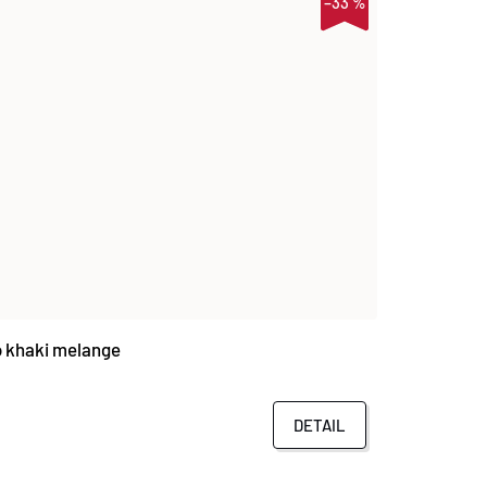
–33 %
 khaki melange
DETAIL