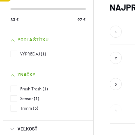
Č
NAJPR
N
33
€
97
€
Ý
PODĽA ŠTÍTKU
P
VÝPREDAJ
1
A
N
ZNAČKY
E
Fresh Trash
1
Sensor
1
L
Trimm
3
VEĽKOSŤ