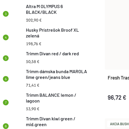
N
P
Altra M OLYMPUS 6
BLACK/BLACK
I
202,90 €
I
E
Husky Prístrešok Broof XL
S
zelená
P
198,76 €
P
Trimm Divan red / dark red
R
50,58 €
R
O
Trimm dámska bunda MAROLA
lime green/jeans blue
Fresh Tr
O
71,41 €
D
D
Trimm BALANCE lemon /
96,72 €
U
lagoon
U
53,90 €
K
Trimm Divan kiwi green /
K
mid.green
AKCIA BUSHC