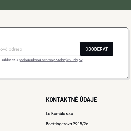
ODOBERAŤ
 súhlasíte s
podmienkami ochrany osobných údajov
KONTAKTNÉ ÚDAJE
La Rambla s.r.o
Boettingerova 2915/2a