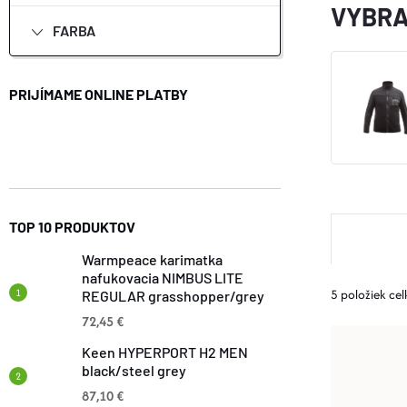
VYBRA
FARBA
PRIJÍMAME ONLINE PLATBY
R
TOP 10 PRODUKTOV
Warmpeace karimatka
A
nafukovacia NIMBUS LITE
5
položiek ce
REGULAR grasshopper/grey
D
72,45 €
V
Keen HYPERPORT H2 MEN
E
black/steel grey
Ý
87,10 €