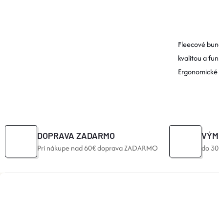
O
V
Fleecové bun
L
kvalitou a fu
Ergonomické st
Á
D
A
C
DOPRAVA ZADARMO
VÝM
Pri nákupe nad 60€ doprava ZADARMO
do 30
I
E
Z
P
Á
R