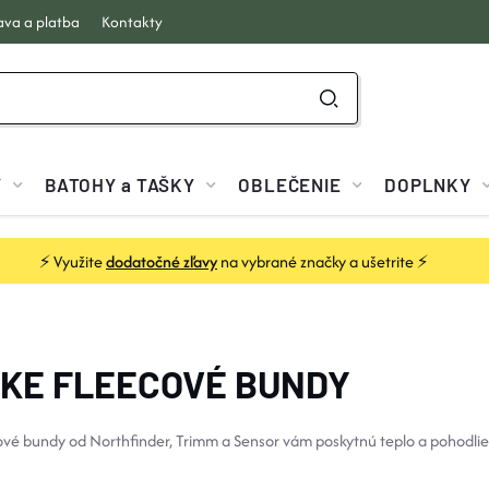
va a platba
Kontakty
Y
BATOHY a TAŠKY
OBLEČENIE
DOPLNKY
⚡ Využite
dodatočné zľavy
na vybrané značky a ušetrite ⚡
KE FLEECOVÉ BUNDY
vé bundy od Northfinder, Trimm a Sensor vám poskytnú teplo a pohodlie p