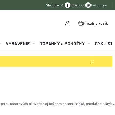
Sledujte nás
Facebook
Instagram
Prázdny košík
NÁKUPNÝ
KOŠÍK
VYBAVENIE
TOPÁNKY a PONOŽKY
CYKLIST
ri outdoorových aktivitách aj bežnom nosení. Ľahké, priedušné a štýlov