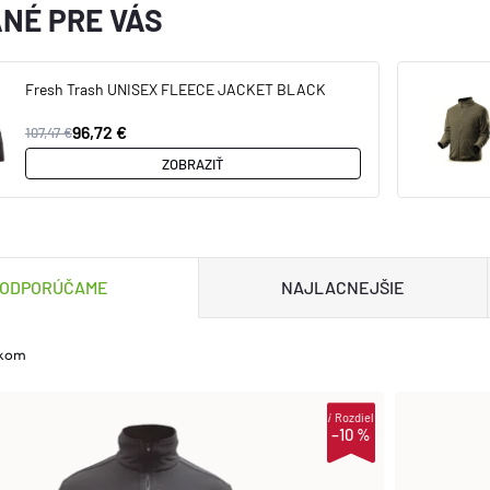
NÉ PRE VÁS
Fresh Trash UNISEX FLEECE JACKET BLACK
96,72 €
107,47 €
ZOBRAZIŤ
ODPORÚČAME
NAJLACNEJŠIE
lkom
i
Rozdiel
–10 %