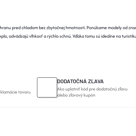
chranu pred chladom bez zbytočnej hmotnosti. Ponúkame modely od zna
teplo, odvádzajú vlhkosť a rýchlo schnú. Vďaka tomu sú ideálne na turistik
DODATOČNÁ ZĽAVA
Ako uplatniť kód pre dodatočnú zľavu
eklamácie tovaru
alebo zľavový kupón