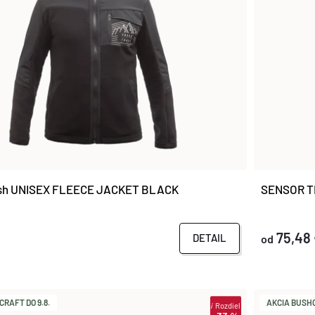
ash UNISEX FLEECE JACKET BLACK
SENSOR TE
75,48
DETAIL
od
RAFT DO 9.8.
AKCIA BUSHC
i
Rozdiel