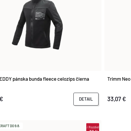
DDY pánska bunda fleece celozips čierna
Trimm Neo
 €
33,07 €
DETAIL
RAFT DO 9.8.
i
Rozdiel