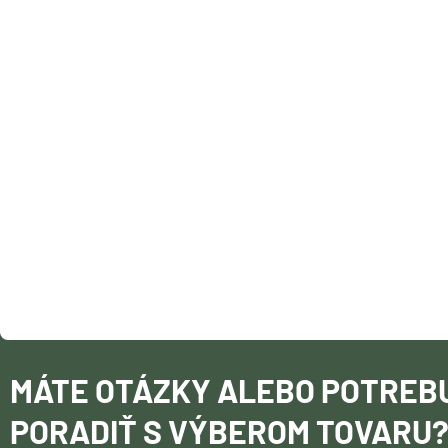
P
V
K
Ä
Y
T
V
I
Ý
E
P
I
S
U
MÁTE OTÁZKY ALEBO POTREB
PORADIŤ S VÝBEROM TOVARU