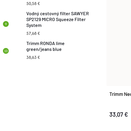
T
50,58 €
T
Vodný cestovný filter SAWYER
O
SP2129 MICRO Squeeze Filter
O
System
V
57,68 €
V
Trimm RONDA lime
green/jeans blue
38,63 €
Trimm Neo
33,07 €