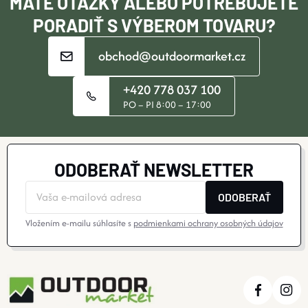
MÁTE OTÁZKY ALEBO POTREBUJETE
E
PORADIŤ S VÝBEROM TOVARU?
obchod@outdoormarket.cz
+420 778 037 100
PO – PI 8:00 – 17:00
ODOBERAŤ NEWSLETTER
ODOBERAŤ
Vložením e-mailu súhlasíte s
podmienkami ochrany osobných údajov