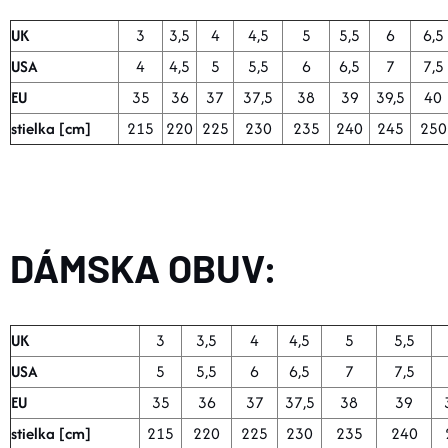
DOPLNKY
UK
3
3,5
4
4,5
5
5,5
6
6,5
USA
4
4,5
5
5,5
6
6,5
7
7,5
VYBAVENIE
EU
35
36
37
37,5
38
39
39,5
40
stielka [cm]
215
220
225
230
235
240
245
250
TOPÁNKY a PONOŽKY
CYKLISTIKA
DÁMSKA OBUV:
Značky
Obchodné podmienky
UK
3
3,5
4
4,5
5
5,5
Podmienky ochrany osobných údajov
Doprava a platba
USA
5
5,5
6
6,5
7
7,5
Kontakty
Veľkostné tabuľky
Výmena a vrátenie
EU
35
36
37
37,5
38
39
Reklamácie
Zľavové kódy
Blog
Moja objednávka
stielka [cm]
215
220
225
230
235
240