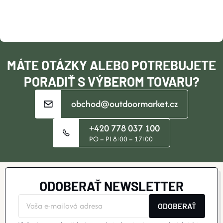
Ä
DOPLNKY
T
VYBAVENIE
I
MÁTE OTÁZKY ALEBO POTREBUJETE
TOPÁNKY a PONOŽKY
E
PORADIŤ S VÝBEROM TOVARU?
obchod@outdoormarket.cz
CYKLISTIKA
+420 778 037 100
Značky
PO – PI 8:00 – 17:00
Obchodné podmienky
Podmienky ochrany osobných údajov
Doprava a platba
ODOBERAŤ NEWSLETTER
Kontakty
Veľkostné tabuľky
Výmena a vrátenie
Reklamácie
Zľavové kódy
Blog
Moja objednávka
ODOBERAŤ