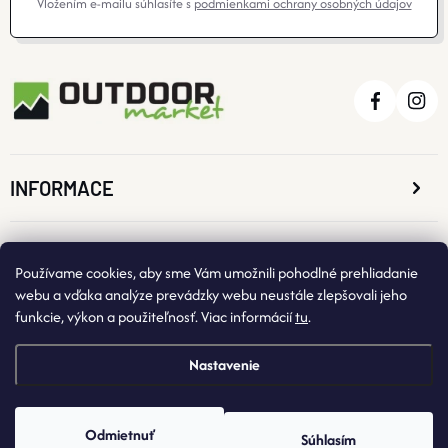
Vložením e-mailu súhlasíte s
podmienkami ochrany osobných údajov
INFORMACE
O NÁKUPE
Používame cookies, aby sme Vám umožnili pohodlné prehliadanie
webu a vďaka analýze prevádzky webu neustále zlepšovali jeho
funkcie, výkon a použiteľnosť. Viac informácií
tu
.
KONTAKTNÉ ÚDAJE
Nastavenie
Odmietnuť
Súhlasím
Copyright 2026
OutdoorMarket
. Všetky práva vyhradené.