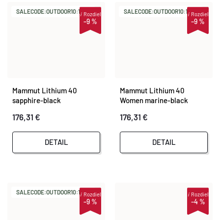
SALECODE:OUTDOOR10:10:%
SALECODE:OUTDOOR10:10:%
i
Rozdiel
i
Rozdiel
–9 %
–9 %
Mammut Lithium 40
Mammut Lithium 40
sapphire-black
Women marine-black
176,31 €
176,31 €
DETAIL
DETAIL
SALECODE:OUTDOOR10:10:%
i
Rozdiel
i
Rozdiel
–9 %
–4 %