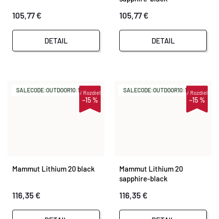
T
105,77 €
105,77 €
O
O
DETAIL
DETAIL
V
V
SALECODE:OUTDOOR10:10:%
SALECODE:OUTDOOR10:10:%
i
Rozdiel
i
Rozdiel
–15 %
–15 %
Mammut Lithium 20 black
Mammut Lithium 20
sapphire-black
116,35 €
116,35 €