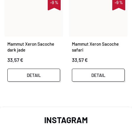
–9 %
–9 %
Mammut Xeron Sacoche
Mammut Xeron Sacoche
dark jade
safari
33,57 €
33,57 €
DETAIL
DETAIL
O
Z
V
INSTAGRAM
L
Á