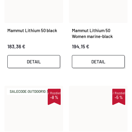
Mammut Lithium 50 black
Mammut Lithium 50
Women marine-black
183,36 €
194,15 €
DETAIL
DETAIL
SALECODE:OUTDOOR10:10:%
i
Rozdiel
i
Rozdiel
–8 %
–5 %