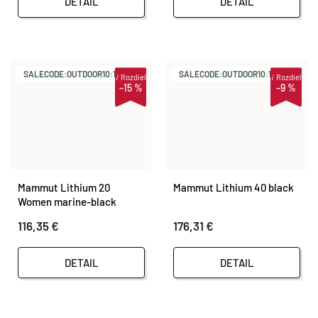
DETAIL
DETAIL
SALECODE:OUTDOOR10:10:%
SALECODE:OUTDOOR10:10:%
i
Rozdiel
i
Rozdiel
–15 %
–9 %
Mammut Lithium 20
Mammut Lithium 40 black
Women marine-black
116,35 €
176,31 €
DETAIL
DETAIL