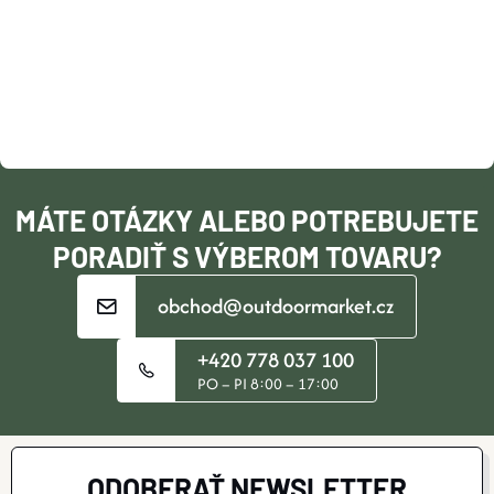
Á
P
D
Ä
A
T
C
I
I
MÁTE OTÁZKY ALEBO POTREBUJETE
E
E
PORADIŤ S VÝBEROM TOVARU?
P
obchod@outdoormarket.cz
R
+420 778 037 100
V
PO – PI 8:00 – 17:00
K
Y
ODOBERAŤ NEWSLETTER