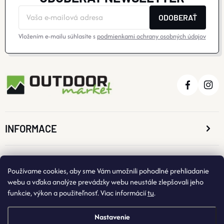
V
ODOBERAŤ
Ý
Vložením e-mailu súhlasíte s
podmienkami ochrany osobných údajov
P
I
S
U
INFORMACE
O NÁKUPE
Používame cookies, aby sme Vám umožnili pohodlné prehliadanie
webu a vďaka analýze prevádzky webu neustále zlepšovali jeho
funkcie, výkon a použiteľnosť. Viac informácií
tu
.
KONTAKTNÉ ÚDAJE
Nastavenie