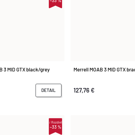
–33 %
B 3 MID GTX black/grey
Merrell MOAB 3 MID GTX br
127,76 €
DETAIL
i
Rozdiel
–33 %