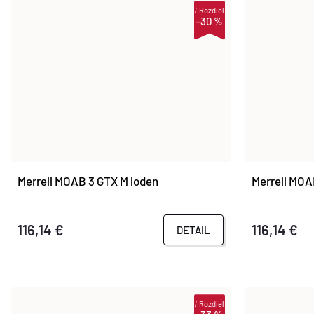
i
Rozdiel
–30 %
Merrell MOAB 3 GTX M loden
Merrell MOA
116,14 €
116,14 €
DETAIL
i
Rozdiel