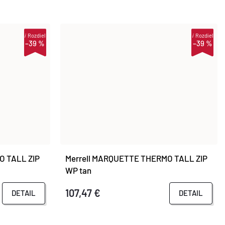
i
Rozdiel
i
Rozdiel
–39 %
–39 %
O TALL ZIP
Merrell MARQUETTE THERMO TALL ZIP
WP tan
107,47 €
DETAIL
DETAIL