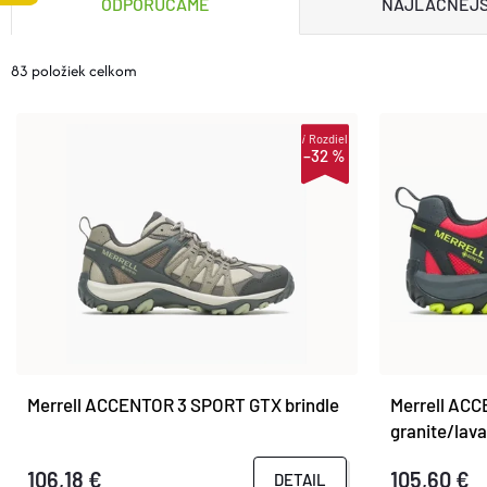
ODPORÚČAME
NAJLACNEJŠ
A
83
položiek celkom
D
V
i
Rozdiel
E
–32 %
Ý
N
P
I
I
E
S
P
P
Merrell ACCENTOR 3 SPORT GTX brindle
Merrell AC
R
granite/lava
R
106,18 €
105,60 €
DETAIL