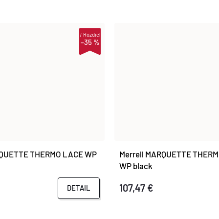
i
Rozdiel
–35 %
ARQUETTE THERMO LACE WP
Merrell MARQUETTE THERM
WP black
107,47 €
DETAIL