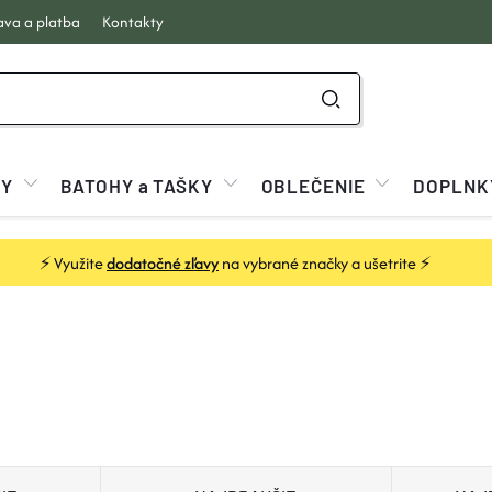
va a platba
Kontakty
KY
BATOHY a TAŠKY
OBLEČENIE
DOPLNK
⚡ Využite
dodatočné zľavy
na vybrané značky a ušetrite ⚡