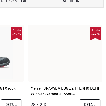
PREDÁVANEJŠIE
ABECEDNE
i
Rozdiel
i
Rozdiel
–32 %
–44 %
 GTX rock
Merrell BRAVADA EDGE 2 THERMO DEMI
WP black/arona J036804
78,42 €
DETAIL
DETAIL