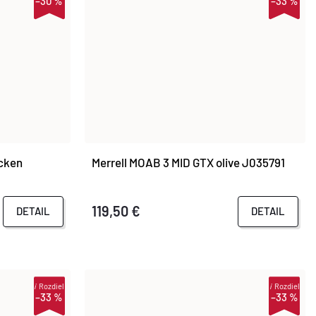
–30 %
–33 %
acken
Merrell MOAB 3 MID GTX olive J035791
119,50 €
DETAIL
DETAIL
i
Rozdiel
i
Rozdiel
–33 %
–33 %