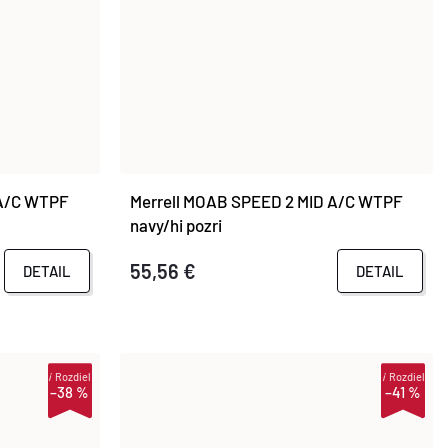
 A/C WTPF
Merrell MOAB SPEED 2 MID A/C WTPF
navy/hi pozri
55,56 €
DETAIL
DETAIL
i
Rozdiel
i
Rozdiel
–38 %
–41 %