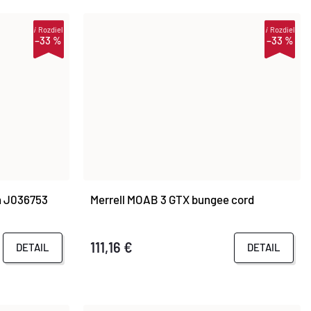
i
Rozdiel
i
Rozdiel
–33 %
–33 %
n J036753
Merrell MOAB 3 GTX bungee cord
111,16 €
DETAIL
DETAIL