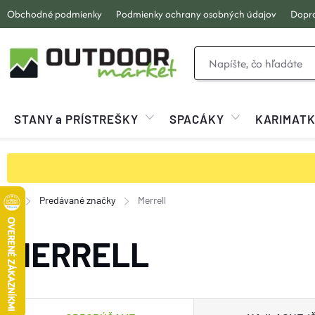
Prejsť
Obchodné podmienky
Podmienky ochrany osobných údajov
Dopra
na
obsah
STANY a PRÍSTREŠKY
SPACÁKY
KARIMAT
Predávané značky
Merrell
Domov
MERRELL
R