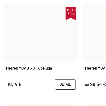
i
Rozdiel
–30 %
Merrell MOAB 3 GTX beluga
Merrell MOA
116,14 €
99,54 €
DETAIL
od