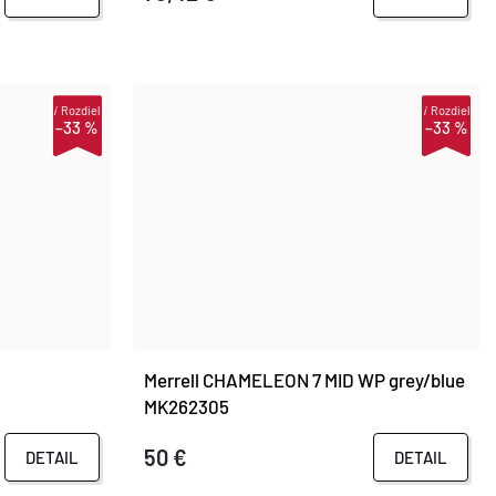
i
Rozdiel
i
Rozdiel
–33 %
–33 %
Merrell CHAMELEON 7 MID WP grey/blue
MK262305
50 €
DETAIL
DETAIL