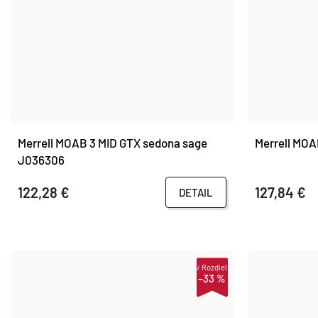
Merrell MOAB 3 MID GTX sedona sage
Merrell MO
J036306
122,28 €
127,84 €
DETAIL
i
Rozdiel
–33 %