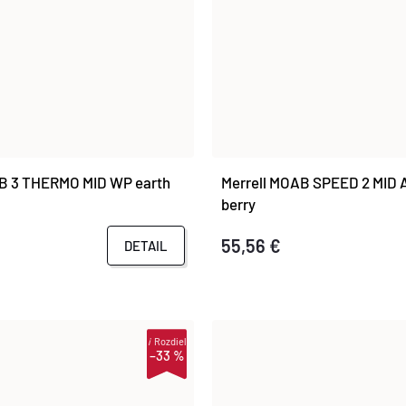
AB 3 THERMO MID WP earth
Merrell MOAB SPEED 2 MID
berry
55,56 €
DETAIL
i
Rozdiel
–33 %