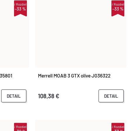
i
Rozdiel
i
Rozdiel
–33 %
–33 %
035801
Merrell MOAB 3 GTX olive J036322
108,38 €
DETAIL
DETAIL
i
Rozdiel
i
Rozdiel