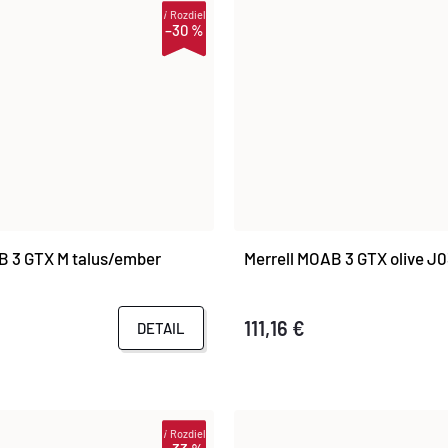
i
Rozdiel
–30 %
B 3 GTX M talus/ember
Merrell MOAB 3 GTX olive J
111,16 €
DETAIL
i
Rozdiel