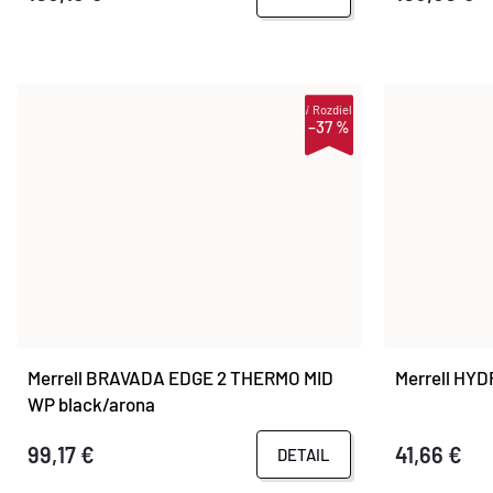
O
O
D
D
U
i
Rozdiel
U
–37 %
K
K
T
T
O
O
V
V
Merrell BRAVADA EDGE 2 THERMO MID
Merrell HYD
WP black/arona
99,17 €
41,66 €
DETAIL