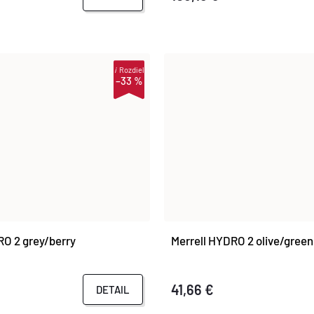
i
Rozdiel
–33 %
RO 2 grey/berry
Merrell HYDRO 2 olive/green
41,66 €
DETAIL