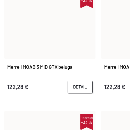
–33 %
Merrell MOAB 3 MID GTX beluga
Merrell MOA
122,28 €
122,28 €
DETAIL
i
Rozdiel
–33 %