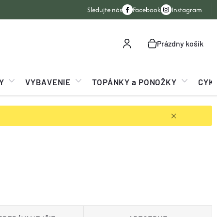
Sledujte nás
Facebook
Instagram
Prázdny košík
NÁKUPNÝ
KOŠÍK
Y
VYBAVENIE
TOPÁNKY a PONOŽKY
CYK