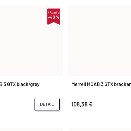
i
Rozdiel
–40 %
B 3 GTX black/grey
Merrell MOAB 3 GTX bracke
108,38 €
DETAIL