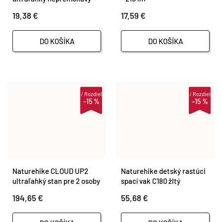
T
batoh 22 l
19,38 €
17,59 €
O
O
DO KOŠÍKA
DO KOŠÍKA
V
V
i
Rozdiel
i
Rozdiel
–15 %
–15 %
Naturehike CLOUD UP2
Naturehike detský rastúci
ultraľahký stan pre 2 osoby
spací vak C180 žltý
194,65 €
55,68 €