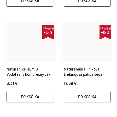
DO KOŠÍKA
DO KOŠÍKA
i
Rozdiel
i
Rozdiel
–15 %
–15 %
Naturehike HEMIS
Naturehike Hliníková
Vodotesný kompresný vak
trekingová palica šedá
na spací vak
6,31 €
17,59 €
DO KOŠÍKA
DO KOŠÍKA