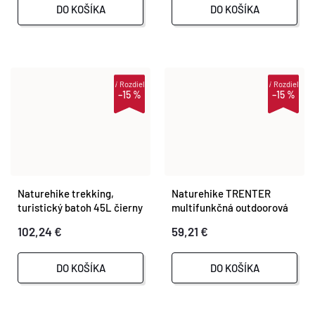
DO KOŠÍKA
DO KOŠÍKA
i
Rozdiel
i
Rozdiel
–15 %
–15 %
Naturehike trekking,
Naturehike TRENTER
turistický batoh 45L čierny
multifunkčná outdoorová
lopata s krompáčom a
102,24 €
59,21 €
podpaľovačom
DO KOŠÍKA
DO KOŠÍKA