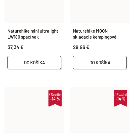
Naturehike mini ultralight
Naturehike MOON
LW180 spací vak
skladacie kempingové
kreslo z odolného
37,34 €
29,96 €
materiálu
DO KOŠÍKA
DO KOŠÍKA
i
Rozdiel
i
Rozdiel
–14 %
–14 %