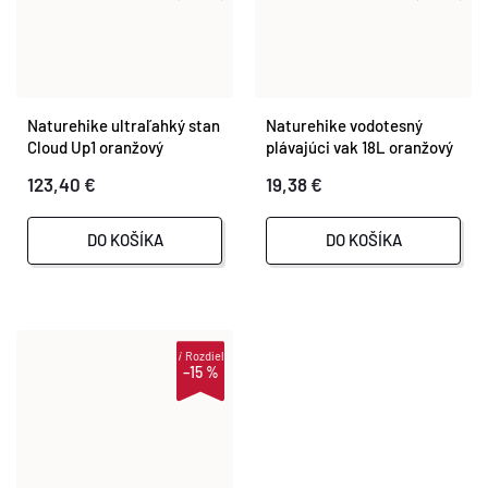
Naturehike ultraľahký stan
Naturehike vodotesný
Cloud Up1 oranžový
plávajúci vak 18L oranžový
123,40 €
19,38 €
DO KOŠÍKA
DO KOŠÍKA
i
Rozdiel
–15 %