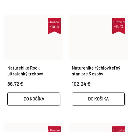
i
Rozdiel
i
Rozdiel
–15 %
–15 %
Naturehike Rock
Naturehike rýchloviteľný
ultraľahký trekový
stan pre 3 osoby
plecniak 40L+5L sivý/
86,72 €
102,24 €
čierny
DO KOŠÍKA
DO KOŠÍKA
i
Rozdiel
i
Rozdiel