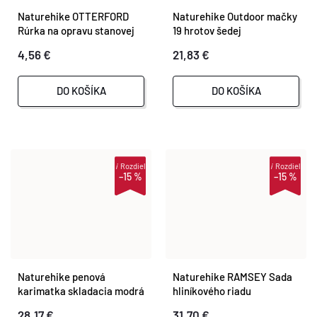
Naturehike OTTERFORD
Naturehike Outdoor mačky
Rúrka na opravu stanovej
19 hrotov šedej
tyče - hliníková zliatina, 4
4,56 €
21,83 €
ks
DO KOŠÍKA
DO KOŠÍKA
i
Rozdiel
i
Rozdiel
–15 %
–15 %
Naturehike penová
Naturehike RAMSEY Sada
karimatka skladacia modrá
hliníkového riadu
28,17 €
31,70 €