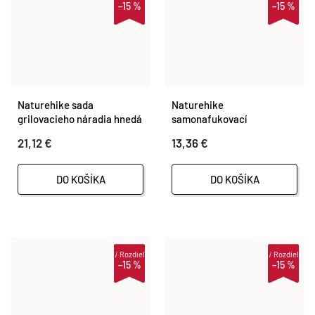
–15 %
–15 %
Naturehike sada
Naturehike
grilovacieho náradia hnedá
samonafukovací
kempingový vankúš 250g
21,12 €
13,36 €
zlatý
DO KOŠÍKA
DO KOŠÍKA
i
Rozdiel
i
Rozdiel
–15 %
–15 %