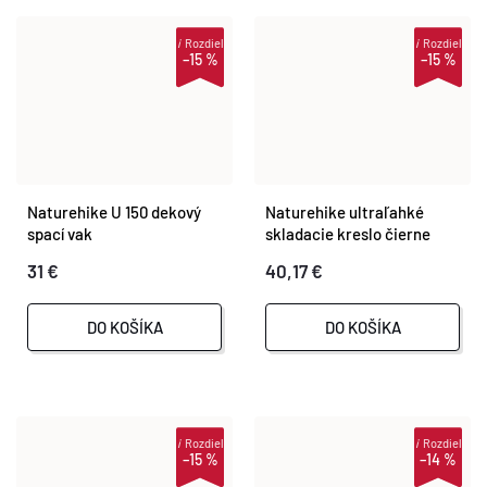
i
Rozdiel
i
Rozdiel
–15 %
–15 %
Naturehike U 150 dekový
Naturehike ultraľahké
spací vak
skladacie kreslo čierne
31 €
40,17 €
DO KOŠÍKA
DO KOŠÍKA
i
Rozdiel
i
Rozdiel
–15 %
–14 %