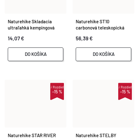
Naturehike Skladacia
Naturehike ST10
ultraľahká kempingová
carbonová teleskopická
stolička z hliníka a Oxfordu
treková palička
14,07 €
56,39 €
DO KOŠÍKA
DO KOŠÍKA
i
Rozdiel
i
Rozdiel
–15 %
–15 %
Naturehike STAR RIVER
Naturehike STELBY