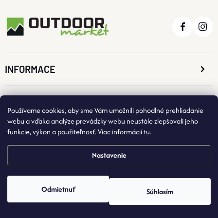
I
S
U
INFORMACE
O NÁKUPE
Používame cookies, aby sme Vám umožnili pohodlné prehliadanie
webu a vďaka analýze prevádzky webu neustále zlepšovali jeho
funkcie, výkon a použiteľnosť. Viac informácií
tu
.
KONTAKTNÉ ÚDAJE
Nastavenie
Odmietnuť
Súhlasím
Copyright 2026
OutdoorMarket
. Všetky práva vyhradené.
Vytvoril Shoptet