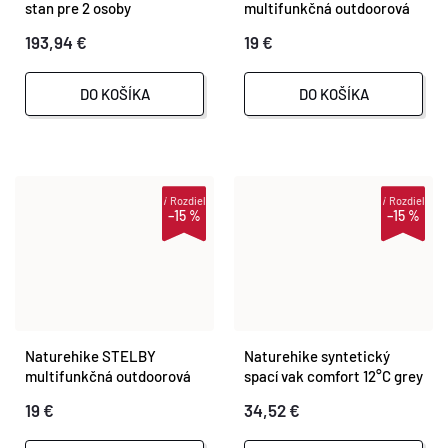
stan pre 2 osoby
multifunkčná outdoorová
lopata
193,94 €
19 €
DO KOŠÍKA
DO KOŠÍKA
i
Rozdiel
i
Rozdiel
–15 %
–15 %
Naturehike STELBY
Naturehike syntetický
multifunkčná outdoorová
spací vak comfort 12°C grey
lopata
19 €
34,52 €