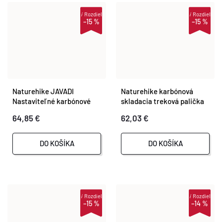
i
Rozdiel
i
Rozdiel
–15 %
–15 %
Naturehike JAVADI
Naturehike karbónová
Nastaviteľné karbónové
skladacia treková palička
trekové palice s korkovou
ST07 98-115cm 175g -
64,85 €
62,03 €
rukoväťou
modrá
DO KOŠÍKA
DO KOŠÍKA
i
Rozdiel
i
Rozdiel
–15 %
–14 %