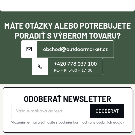
T
C
I
I
MÁTE OTÁZKY ALEBO POTREBUJETE
E
E
PORADIŤ S VÝBEROM TOVARU?
P
obchod@outdoormarket.cz
R
+420 778 037 100
V
PO – PI 8:00 – 17:00
K
Y
ODOBERAŤ NEWSLETTER
V
ODOBERAŤ
Ý
Vložením e-mailu súhlasíte s
podmienkami ochrany osobných údajov
P