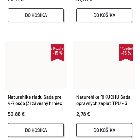
DO KOŠÍKA
DO KOŠÍKA
i
Rozdiel
i
Rozdiel
–15 %
–15 %
Naturehike riadu Sada pre
Naturehike RIKUCHU Sada
4-7 osôb (3l závesný hrniec
opravných záplat TPU - 3
+ 1,7l hrniec + 8palcová
ks
52,86 €
2,78 €
panvica + 0,8l rýchlovarná
kanvica)
DO KOŠÍKA
DO KOŠÍKA