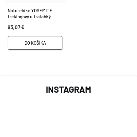
Naturehike YOSEMITE
trekingový ultraľahký
batoh 60+5l
93,07 €
DO KOŠÍKA
O
Z
V
INSTAGRAM
L
Á
Á
P
D
Ä
A