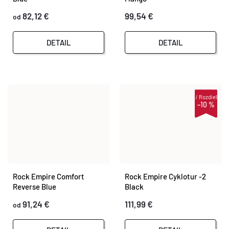
T
82,12 €
99,54 €
od
O
O
DETAIL
DETAIL
V
V
i
Rozdiel
–10 %
Rock Empire Comfort
Rock Empire Cyklotur -2
Reverse Blue
Black
91,24 €
111,99 €
od