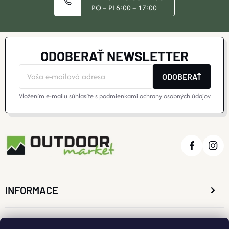
PO – PI 8:00 – 17:00
K
Y
ODOBERAŤ NEWSLETTER
V
ODOBERAŤ
Ý
Vložením e-mailu súhlasíte s
podmienkami ochrany osobných údajov
P
I
S
U
INFORMACE
O NÁKUPE