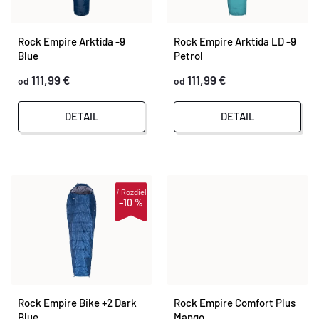
N
DOPLNKY
Abecedne
I
Rock Empire Arktída -9
Rock Empire Arktída LD -9
I
Blue
Petrol
S
VYBAVENIE
111,99 €
111,99 €
od
od
E
P
TOPÁNKY a PONOŽKY
DETAIL
DETAIL
P
R
CYKLISTIKA
R
O
O
i
Rozdiel
Značky
D
–10 %
D
Obchodné podmienky
U
Podmienky ochrany osobných údajov
Doprava a platba
U
K
Kontakty
Veľkostné tabuľky
Výmena a vrátenie
Reklamácie
Zľavové kódy
Blog
Moja objednávka
K
Rock Empire Bike +2 Dark
Rock Empire Comfort Plus
T
Blue
Mango