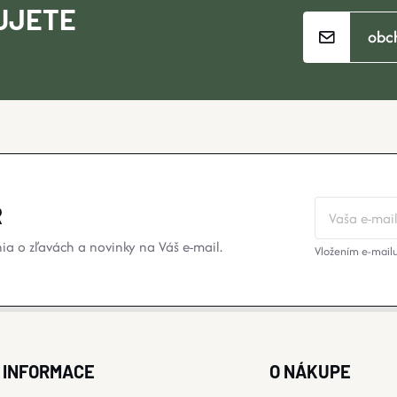
UJETE
obc
?
R
a o zľavách a novinky na Váš e-mail.
Vložením e-mailu
INFORMACE
O NÁKUPE