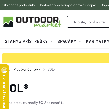
Prejsť
Obchodné podmienky
Podmienky ochrany osobných údajov
Dopra
na
obsah
STANY a PRÍSTREŠKY
SPACÁKY
KARIMATK
Predávané značky
SOL®
Domov
SOL®
Žiadne produkty značky
SOL®
sa nenašli...