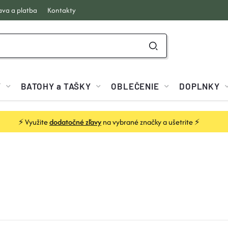
va a platba
Kontakty
Y
BATOHY a TAŠKY
OBLEČENIE
DOPLNKY
⚡ Využite
dodatočné zľavy
na vybrané značky a ušetrite ⚡