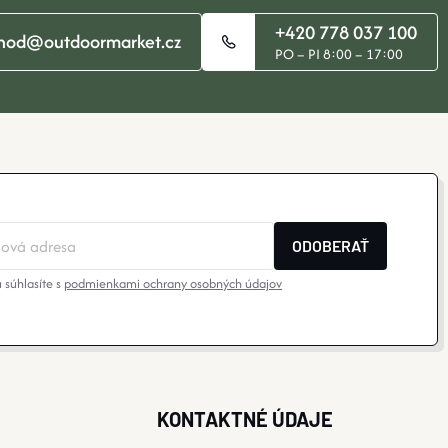
+420 778 037 100
hod@outdoormarket.cz
PO – PI 8:00 – 17:00
ODOBERAŤ
 súhlasíte s
podmienkami ochrany osobných údajov
KONTAKTNÉ ÚDAJE