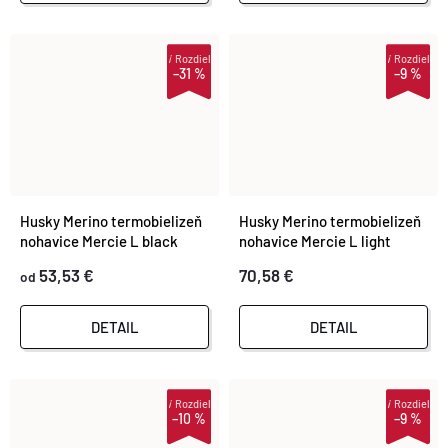
V
V
i
Rozdiel
i
Rozdiel
–31 %
–9 %
Husky Merino termobielizeň
Husky Merino termobielizeň
nohavice Mercie L black
nohavice Mercie L light
purple
53,53 €
70,58 €
od
DETAIL
DETAIL
i
Rozdiel
i
Rozdiel
–10 %
–9 %