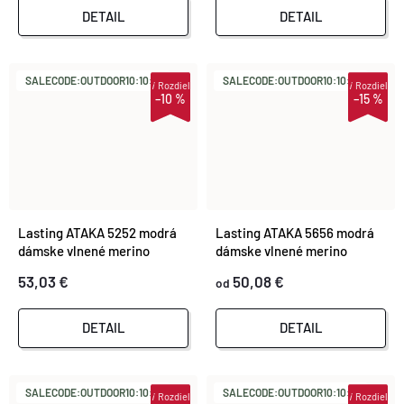
DETAIL
DETAIL
SALECODE:OUTDOOR10:10:%
SALECODE:OUTDOOR10:10:%
i
Rozdiel
i
Rozdiel
–10 %
–15 %
Lasting ATAKA 5252 modrá
Lasting ATAKA 5656 modrá
dámske vlnené merino
dámske vlnené merino
spodky
spodky
53,03 €
50,08 €
od
DETAIL
DETAIL
SALECODE:OUTDOOR10:10:%
SALECODE:OUTDOOR10:10:%
i
Rozdiel
i
Rozdiel