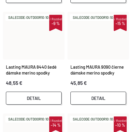
SALECODE:OUTDOOR10:10:%
SALECODE:OUTDOOR10:10:%
i
Rozdiel
i
Rozdiel
–9 %
–15 %
Lasting MAURA 8440 šedé
Lasting MAURA 9090 čierne
dámske merino spodky
dámske merino spodky
48,55 €
45,85 €
DETAIL
DETAIL
SALECODE:OUTDOOR10:10:%
SALECODE:OUTDOOR10:10:%
i
Rozdiel
i
Rozdiel
–14 %
–10 %