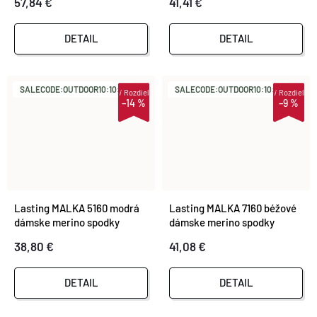
57,84 €
41,41 €
DETAIL
DETAIL
SALECODE:OUTDOOR10:10:%
SALECODE:OUTDOOR10:10:%
i
Rozdiel
i
Rozdiel
–14 %
–9 %
Lasting MALKA 5160 modrá
Lasting MALKA 7160 béžové
dámske merino spodky
dámske merino spodky
38,80 €
41,08 €
DETAIL
DETAIL