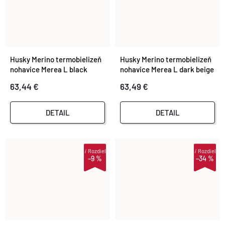
Husky Merino termobielizeň
Husky Merino termobielizeň
nohavice Merea L black
nohavice Merea L dark beige
63,44 €
63,49 €
DETAIL
DETAIL
i
Rozdiel
i
Rozdiel
–9 %
–34 %