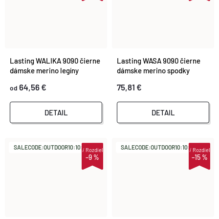
Lasting WALIKA 9090 čierne
Lasting WASA 9090 čierne
dámske merino legíny
dámske merino spodky
64,56 €
75,81 €
od
DETAIL
DETAIL
SALECODE:OUTDOOR10:10:%
SALECODE:OUTDOOR10:10:%
i
Rozdiel
i
Rozdiel
–9 %
–15 %