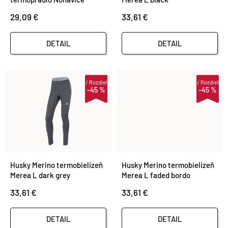
S
dámske čierna
29,09 €
33,61 €
E
P
P
DETAIL
DETAIL
R
R
O
i
Rozdiel
i
Rozdiel
–45 %
–45 %
O
D
D
U
U
K
Husky Merino termobielizeň
Husky Merino termobielizeň
K
Merea L dark grey
Merea L faded bordo
T
33,61 €
33,61 €
T
O
DETAIL
DETAIL
O