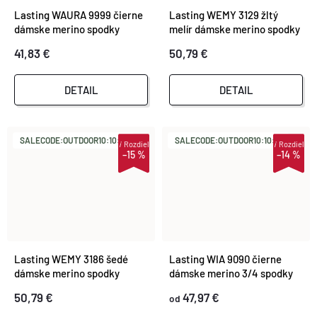
Lasting WAURA 9999 čierne
Lasting WEMY 3129 žltý
dámske merino spodky
melír dámske merino spodky
41,83 €
50,79 €
DETAIL
DETAIL
SALECODE:OUTDOOR10:10:%
SALECODE:OUTDOOR10:10:%
i
Rozdiel
i
Rozdiel
–15 %
–14 %
Lasting WEMY 3186 šedé
Lasting WIA 9090 čierne
dámske merino spodky
dámske merino 3/4 spodky
50,79 €
47,97 €
od