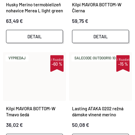
Husky Merino termobielizeň
Kilpi MAVORA BOTTOM-W
nohavice Merea L light green
Čierna
63,49 €
59,75 €
DETAIL
DETAIL
VÝPREDAJ
SALECODE:OUTDOOR10:10:%
i
Rozdiel
i
Rozdiel
–60 %
–15 %
Kilpi MAVORA BOTTOM-W
Lasting ATAKA 0202 režná
Tmavo šedá
dámske vlnené merino
spodky
36,02 €
50,08 €