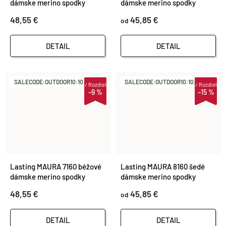
dámske merino spodky
dámske merino spodky
48,55 €
45,85 €
od
DETAIL
DETAIL
SALECODE:OUTDOOR10:10:%
SALECODE:OUTDOOR10:10:%
i
Rozdiel
i
Rozdiel
–9 %
–15 %
Lasting MAURA 7160 béžové
Lasting MAURA 8160 šedé
dámske merino spodky
dámske merino spodky
48,55 €
45,85 €
od
DETAIL
DETAIL