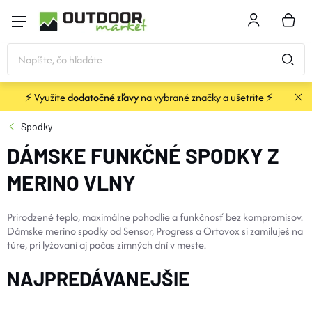
Prejsť
na
NÁKU
obsah
KOŠÍK
⚡ Využite
dodatočné zľavy
na vybrané značky a ušetrite ⚡
STANY a PRÍSTREŠKY
Spodky
DÁMSKE FUNKČNÉ SPODKY Z
SPACÁKY
MERINO VLNY
KARIMATKY
Prirodzené teplo, maximálne pohodlie a funkčnosť bez kompromisov.
Dámske merino spodky od Sensor, Progress a Ortovox si zamiluješ na
BATOHY a TAŠKY
túre, pri lyžovaní aj počas zimných dní v meste.
NAJPREDÁVANEJŠIE
OBLEČENIE