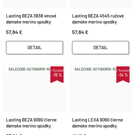
Lasting BEZA 3838 vínové
Lasting BEZA 4545 ružové
dámske merino spodky
dámske merino spodky
57,84 €
57,84 €
DETAIL
DETAIL
SALECODE:OUTDOOR10:10:%
SALECODE:OUTDOOR10:10:%
i
Rozdiel
i
Rozdiel
–15 %
–14 %
Lasting BEZA 9090 čierne
Lasting LEXA 9090 čierne
dámske merino spodky
dámske merino spodky