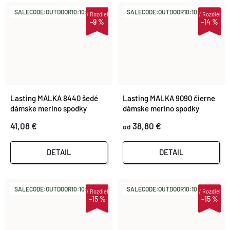
SALECODE:OUTDOOR10:10:%
SALECODE:OUTDOOR10:10:%
i
Rozdiel
i
Rozdiel
–9 %
–14 %
Lasting MALKA 8440 šedé
Lasting MALKA 9090 čierne
dámske merino spodky
dámske merino spodky
41,08 €
38,80 €
od
DETAIL
DETAIL
SALECODE:OUTDOOR10:10:%
SALECODE:OUTDOOR10:10:%
i
Rozdiel
i
Rozdiel
–15 %
–15 %