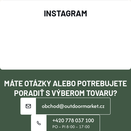
Z
K
INSTAGRAM
Á
Y
V
P
Ý
Ä
P
T
I
I
S
MÁTE OTÁZKY ALEBO POTREBUJETE
U
E
PORADIŤ S VÝBEROM TOVARU?
obchod@outdoormarket.cz
+420 778 037 100
PO – PI 8:00 – 17:00