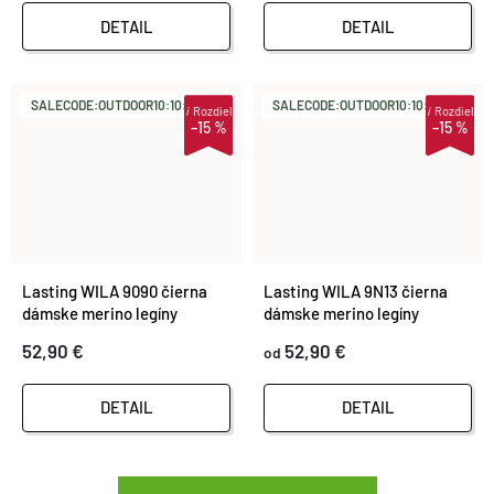
DETAIL
DETAIL
SALECODE:OUTDOOR10:10:%
SALECODE:OUTDOOR10:10:%
i
Rozdiel
i
Rozdiel
–15 %
–15 %
Lasting WILA 9090 čierna
Lasting WILA 9N13 čierna
dámske merino legíny
dámske merino legíny
52,90 €
52,90 €
od
DETAIL
DETAIL