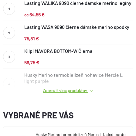
Lasting WALIKA 9090 čierne dámske merino legíny
DOPLNKY
64,56 €
od
VYBAVENIE
Lasting WASA 9090 čierne dámske merino spodky
75,81 €
TOPÁNKY a PONOŽKY
Kilpi MAVORA BOTTOM-W Čierna
59,75 €
CYKLISTIKA
Husky Merino termobielizeň nohavice Mercie L
light purple
Značky
Zobraziť viac produktov
70,58 €
Obchodné podmienky
Podmienky ochrany osobných údajov
Doprava a platba
VYBRANÉ PRE VÁS
Kontakty
Veľkostné tabuľky
Výmena a vrátenie
Reklamácie
Zľavové kódy
Blog
Moja objednávka
Husky Merino termobielizeň Merea L faded bordo