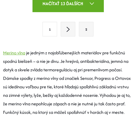
O
NAČÍTAŤ 13 ĎALŠÍCH
V
L
S
1
2
T
Á
R
D
Á
Merino vlna
je jedným z najobľúbenejších materiálov pre funkčnú
A
N
spodnú bielizeň – a nie je divu. Je hrejivá, antibakteriálna, jemná na
K
dotyk a skvele zvláda termoreguláciu aj pri premenlivom počasí.
C
O
Dámske spodky z merino vlny od značiek Sensor, Progress a Ortovox
I
V
sú ideálnou voľbou pre tie, ktoré hľadajú spoľahlivú základnú vrstvu
A
na zimné výlety, lyže, bežky aj každodenné nosenie. Výhodou je aj to,
E
N
že merino vlna nepohlcuje zápach a nie je nutné ju tak často prať.
P
I
Funkčný kúsok, na ktorý sa môžeš spoľahnúť v horách aj v meste.
E
R
V