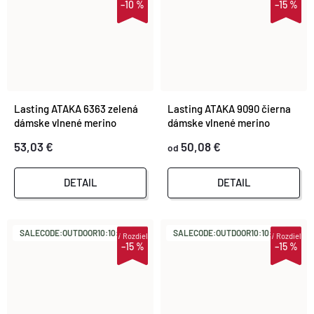
–10 %
–15 %
Lasting ATAKA 6363 zelená
Lasting ATAKA 9090 čierna
dámske vlnené merino
dámske vlnené merino
spodky
spodky
53,03 €
50,08 €
od
DETAIL
DETAIL
SALECODE:OUTDOOR10:10:%
SALECODE:OUTDOOR10:10:%
i
Rozdiel
i
Rozdiel
–15 %
–15 %