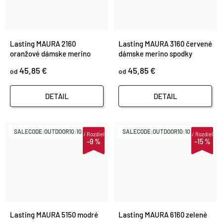
Lasting MAURA 2160
Lasting MAURA 3160 červené
oranžové dámske merino
dámske merino spodky
spodky
45,85 €
45,85 €
od
od
DETAIL
DETAIL
SALECODE:OUTDOOR10:10:%
SALECODE:OUTDOOR10:10:%
i
Rozdiel
i
Rozdiel
–9 %
–15 %
Lasting MAURA 5150 modré
Lasting MAURA 6160 zelené