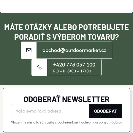
T
K
Y
I
MÁTE OTÁZKY ALEBO POTREBUJETE
V
E
PORADIŤ S VÝBEROM TOVARU?
Ý
obchod@outdoormarket.cz
P
+420 778 037 100
I
PO – PI 8:00 – 17:00
S
U
ODOBERAŤ NEWSLETTER
ODOBERAŤ
Vložením e-mailu súhlasíte s
podmienkami ochrany osobných údajov