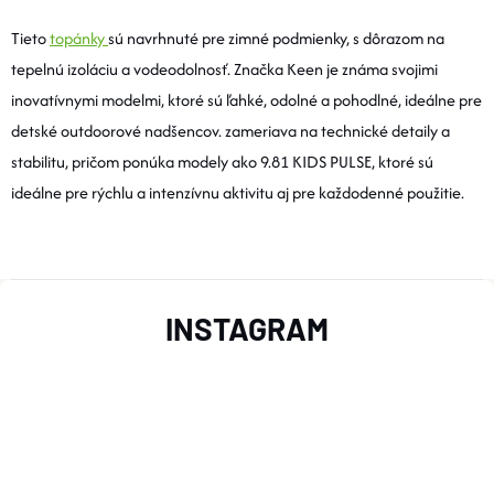
V
Tieto
topánky
sú navrhnuté pre zimné podmienky, s dôrazom na
tepelnú izoláciu a vodeodolnosť. Značka Keen je známa svojimi
L
inovatívnymi modelmi, ktoré sú ľahké, odolné a pohodlné, ideálne pre
Á
detské outdoorové nadšencov. zameriava na technické detaily a
stabilitu, pričom ponúka modely ako 9.81 KIDS PULSE, ktoré sú
D
ideálne pre rýchlu a intenzívnu aktivitu aj pre každodenné použitie.
A
C
Z
I
INSTAGRAM
E
Á
P
P
R
Ä
V