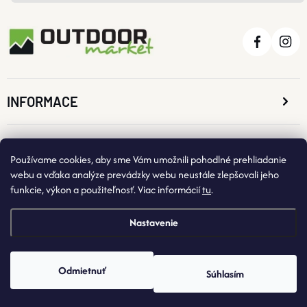
INFORMACE
O NÁKUPE
Používame cookies, aby sme Vám umožnili pohodlné prehliadanie
webu a vďaka analýze prevádzky webu neustále zlepšovali jeho
funkcie, výkon a použiteľnosť. Viac informácií
tu
.
KONTAKTNÉ ÚDAJE
Nastavenie
Odmietnuť
Súhlasím
Copyright 2026
OutdoorMarket
. Všetky práva vyhradené.
Vytvoril Shoptet