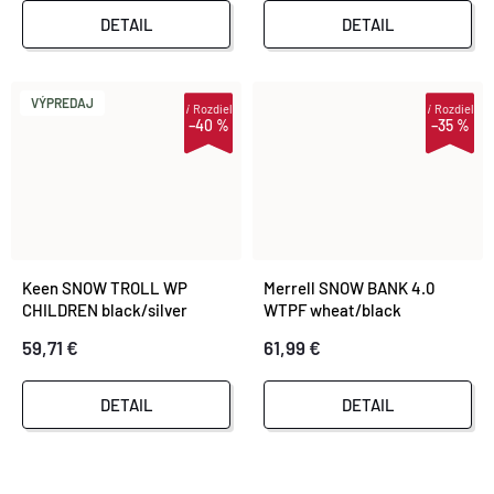
O
DETAIL
DETAIL
O
V
V
VÝPREDAJ
i
Rozdiel
i
Rozdiel
–40 %
–35 %
Keen SNOW TROLL WP
Merrell SNOW BANK 4.0
CHILDREN black/silver
WTPF wheat/black
59,71 €
61,99 €
DETAIL
DETAIL
O