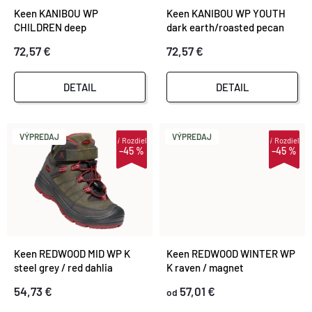
I
Keen KANIBOU WP
Keen KANIBOU WP YOUTH
I
CHILDREN deep
dark earth/roasted pecan
S
lagoon/jazzy
72,57 €
72,57 €
E
P
P
DETAIL
DETAIL
R
R
O
VÝPREDAJ
VÝPREDAJ
i
Rozdiel
i
Rozdiel
–45 %
–45 %
O
D
D
U
U
K
Keen REDWOOD MID WP K
Keen REDWOOD WINTER WP
K
steel grey / red dahlia
K raven / magnet
T
54,73 €
57,01 €
od
T