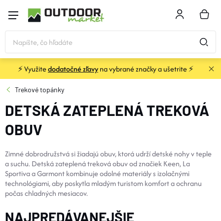
Prejsť
na
NÁKU
obsah
KOŠÍK
⚡ Využite
dodatočné zľavy
na vybrané značky a ušetrite ⚡
STANY a PRÍSTREŠKY
Trekové topánky
DETSKÁ ZATEPLENÁ TREKOVÁ
SPACÁKY
OBUV
KARIMATKY
Zimné dobrodružstvá si žiadajú obuv, ktorá udrží detské nohy v teple
a suchu. Detská zateplená treková obuv od značiek Keen, La
BATOHY a TAŠKY
Sportiva a Garmont kombinuje odolné materiály s izolačnými
technológiami, aby poskytla mladým turistom komfort a ochranu
počas chladných mesiacov.
OBLEČENIE
NAJPREDÁVANEJŠIE