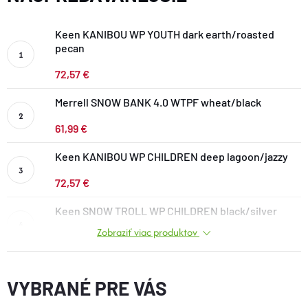
DOPLNKY
Keen KANIBOU WP YOUTH dark earth/roasted
pecan
VYBAVENIE
72,57 €
TOPÁNKY a PONOŽKY
Merrell SNOW BANK 4.0 WTPF wheat/black
61,99 €
CYKLISTIKA
Keen KANIBOU WP CHILDREN deep lagoon/jazzy
72,57 €
Značky
Keen SNOW TROLL WP CHILDREN black/silver
Obchodné podmienky
Zobraziť viac produktov
59,71 €
Podmienky ochrany osobných údajov
Doprava a platba
Kontakty
Veľkostné tabuľky
Výmena a vrátenie
Reklamácie
Zľavové kódy
Blog
Moja objednávka
VYBRANÉ PRE VÁS