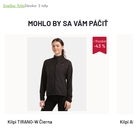
Značka:
Kilpi
Záruka
:
2 roky
MOHLO BY SA VÁM PÁČIŤ
i
Rozdiel
-43 %
Kilpi TIRANO-W Čierna
Kilpi A