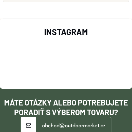
Z
INSTAGRAM
Á
P
Ä
T
I
MÁTE OTÁZKY ALEBO POTREBUJETE
E
PORADIŤ S VÝBEROM TOVARU?
obchod@outdoormarket.cz