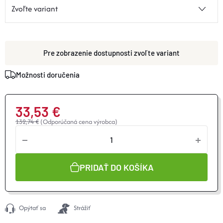
zvoľte variant
Možnosti doručenia
33,53 €
132,74 €
(Odporúčaná cena výrobca)
Jednotková
cena:
PRIDAŤ DO KOŠÍKA
Opýtať sa
Strážiť