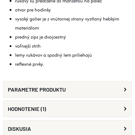
rukávy sú predĺžené as manžetou na palec
otvor pre hodinky
vysoký golier je z vnútornej strany vystlaný hebkým
materiálom
predný zips je dvojcestný
voľnejší strih
lemy rukávov a spodný lem priliehajú
reflexné prvky.
PARAMETRE PRODUKTU
HODNOTENIE (1)
DISKUSIA