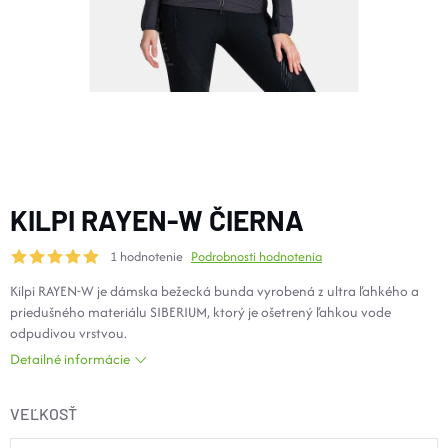
DOPLNKY
VYBAVENIE
TOPÁNKY a PONOŽKY
CYKLISTIKA
KILPI RAYEN-W ČIERNA
1 hodnotenie
Podrobnosti hodnotenia
Značky
Kilpi RAYEN-W je dámska bežecká bunda vyrobená z ultra ľahkého a
priedušného materiálu SIBERIUM, ktorý je ošetrený ľahkou vode
Obchodné podmienky
odpudivou vrstvou.
Podmienky ochrany osobných údajov
Doprava a platba
Detailné informácie
Kontakty
Veľkostné tabuľky
Výmena a vrátenie
Reklamácie
Zľavové kódy
Blog
Moja objednávka
VEĽKOSŤ