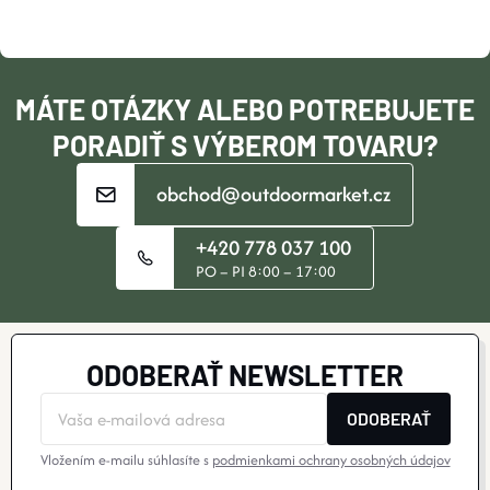
T
I
MÁTE OTÁZKY ALEBO POTREBUJETE
E
PORADIŤ S VÝBEROM TOVARU?
obchod@outdoormarket.cz
+420 778 037 100
PO – PI 8:00 – 17:00
ODOBERAŤ NEWSLETTER
ODOBERAŤ
Vložením e-mailu súhlasíte s
podmienkami ochrany osobných údajov