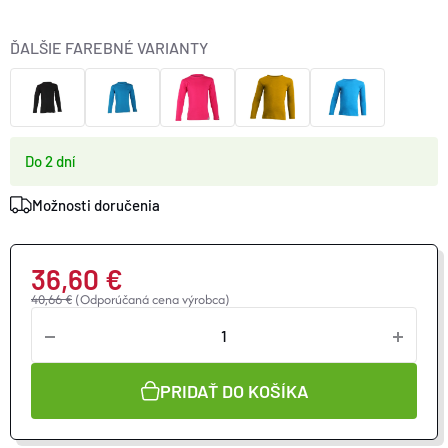
ĎALŠIE FAREBNÉ VARIANTY
Do 2 dní
Možnosti doručenia
36,60 €
40,66 €
(Odporúčaná cena výrobca)
Jednotková
cena:
PRIDAŤ DO KOŠÍKA