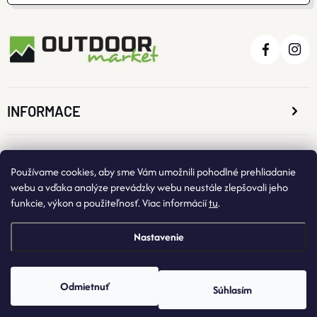
INFORMACE
O NÁKUPE
Používame cookies, aby sme Vám umožnili pohodlné prehliadanie
webu a vďaka analýze prevádzky webu neustále zlepšovali jeho
funkcie, výkon a použiteľnosť. Viac informácií
tu
.
KONTAKTNÉ ÚDAJE
Nastavenie
Odmietnuť
Súhlasím
Copyright 2026
OutdoorMarket
. Všetky práva vyhradené.
Vytvoril Shoptet