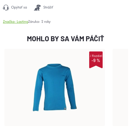
Opýtať sa
Strážiť
Značka:
Lasting
Záruka
:
2 roky
MOHLO BY SA VÁM PÁČIŤ
i
Rozdiel
-9 %