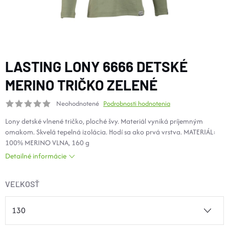
DOPLNKY
VYBAVENIE
LASTING LONY 6666 DETSKÉ
TOPÁNKY a PONOŽKY
MERINO TRIČKO ZELENÉ
Neohodnotené
Podrobnosti hodnotenia
CYKLISTIKA
Lony detské vlnené tričko, ploché švy. Materiál vyniká príjemným
omakom. Skvelá tepelná izolácia. Hodí sa ako prvá vrstva. MATERIÁL:
Značky
100% MERINO VLNA, 160 g
Detailné informácie
Obchodné podmienky
Podmienky ochrany osobných údajov
Doprava a platba
VEĽKOSŤ
Kontakty
Veľkostné tabuľky
Výmena a vrátenie
Reklamácie
Zľavové kódy
Blog
Moja objednávka