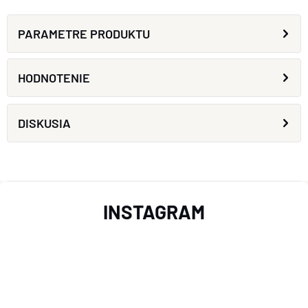
PARAMETRE PRODUKTU
HODNOTENIE
DISKUSIA
Z
INSTAGRAM
Á
P
Ä