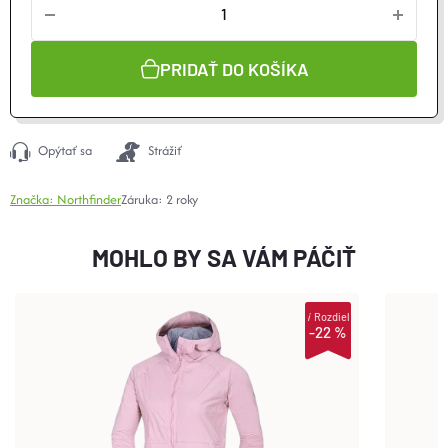
cena:
PRIDAŤ DO KOŠÍKA
Opýtať sa
Strážiť
Značka:
Northfinder
Záruka
:
2 roky
MOHLO BY SA VÁM PÁČIŤ
i
Rozdiel
-22 %