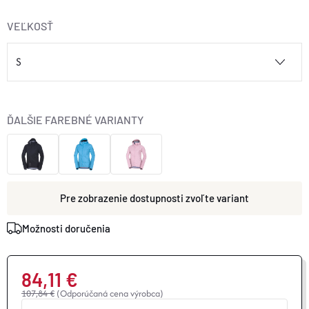
VEĽKOSŤ
ĎALŠIE FAREBNÉ VARIANTY
zvoľte variant
Možnosti doručenia
84,11 €
107,84 €
(Odporúčaná cena výrobca)
Jednotková