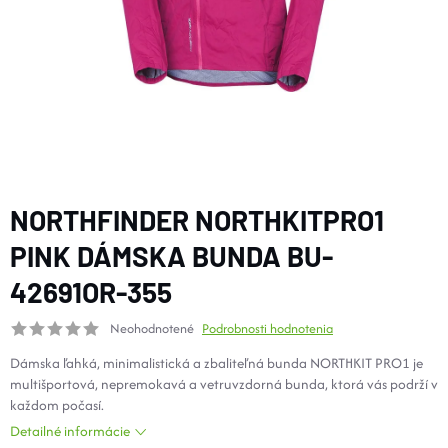
DOPLNKY
VYBAVENIE
TOPÁNKY a PONOŽKY
CYKLISTIKA
NORTHFINDER NORTHKITPRO1
PINK DÁMSKA BUNDA BU-
Značky
42691OR-355
Neohodnotené
Podrobnosti hodnotenia
Obchodné podmienky
Podmienky ochrany osobných údajov
Doprava a platba
Dámska ľahká, minimalistická a zbaliteľná bunda NORTHKIT PRO1 je
multišportová, nepremokavá a vetruvzdorná bunda, ktorá vás podrží v
Kontakty
Veľkostné tabuľky
Výmena a vrátenie
každom počasí.
Reklamácie
Zľavové kódy
Blog
Moja objednávka
Detailné informácie