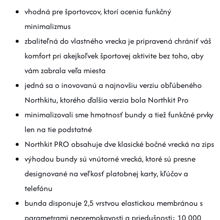
vhodná pre športovcov, ktorí ocenia funkčný
minimalizmus
zbaliteľná do vlastného vrecka je pripravená chrániť váš
komfort pri akejkoľvek športovej aktivite bez toho, aby
vám zabrala veľa miesta
jedná sa o inovovanú a najnovšiu verziu obľúbeného
Northkitu, ktorého ďalšia verzia bola Northkit Pro
minimalizovali sme hmotnosť bundy a tiež funkčné prvky
len na tie podstatné
Northkit PRO obsahuje dve klasické bočné vrecká na zips
výhodou bundy sú vnútorné vrecká, ktoré sú presne
designované na veľkosť platobnej karty, kľúčov a
telefónu
bunda disponuje 2,5 vrstvou elastickou membránou s
parametrami nepremokavosti a priedušnosti: 10 000