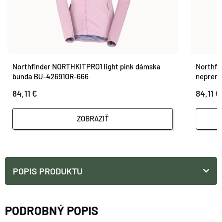
Northfinder NORTHKITPRO1 light pink dámska
Northfi
bunda BU-42691OR-666
nepremo
BU-426
84,11 €
84,11 €
ZOBRAZIŤ
POPIS PRODUKTU
PODROBNÝ POPIS