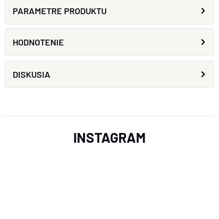
PARAMETRE PRODUKTU
HODNOTENIE
DISKUSIA
Z
INSTAGRAM
Á
P
Ä