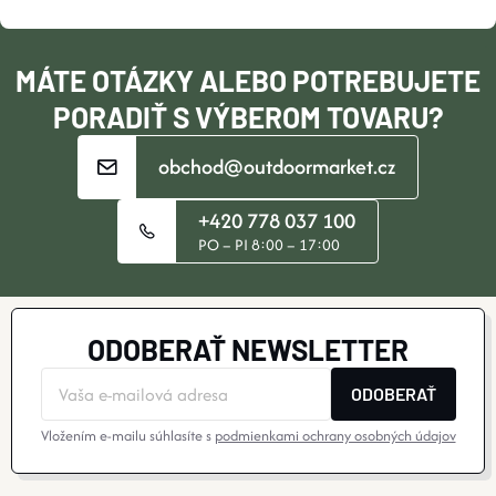
T
I
MÁTE OTÁZKY ALEBO POTREBUJETE
E
PORADIŤ S VÝBEROM TOVARU?
obchod@outdoormarket.cz
+420 778 037 100
PO – PI 8:00 – 17:00
ODOBERAŤ NEWSLETTER
ODOBERAŤ
Vložením e-mailu súhlasíte s
podmienkami ochrany osobných údajov