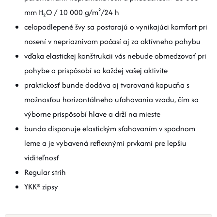
mm H₂O / 10 000 g/m²/24 h
celopodlepené švy sa postarajú o vynikajúci komfort pri
nosení v nepriaznivom počasí aj za aktívneho pohybu
vďaka elastickej konštrukcii vás nebude obmedzovať pri
pohybe a prispôsobí sa každej vašej aktivite
praktickosť bunde dodáva aj tvarovaná kapucňa s
možnosťou horizontálneho uťahovania vzadu, čím sa
výborne prispôsobí hlave a drží na mieste
bunda disponuje elastickým sťahovaním v spodnom
leme a je vybavená reflexnými prvkami pre lepšiu
viditeľnosť
Regular strih
YKK® zipsy