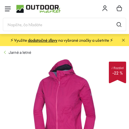
Prejsť
na
NÁKU
obsah
KOŠÍK
⚡ Využite
dodatočné zľavy
na vybrané značky a ušetrite ⚡
STANY a PRÍSTREŠKY
Jarné a letné
SPACÁKY
i
Rozdiel
–22 %
KARIMATKY
BATOHY a TAŠKY
OBLEČENIE