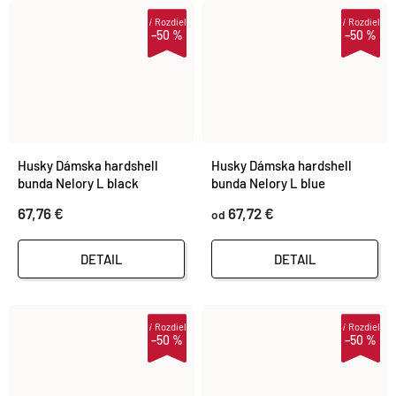
i
Rozdiel
i
Rozdiel
–50 %
–50 %
Husky Dámska hardshell
Husky Dámska hardshell
bunda Nelory L black
bunda Nelory L blue
67,76 €
67,72 €
od
DETAIL
DETAIL
i
Rozdiel
i
Rozdiel
–50 %
–50 %