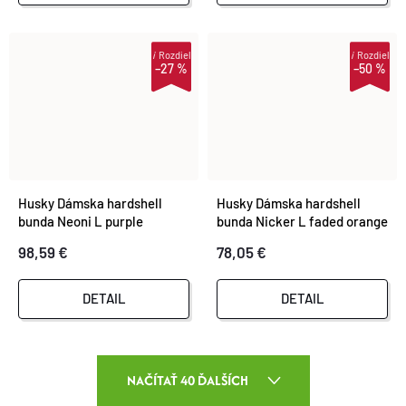
i
Rozdiel
i
Rozdiel
–27 %
–50 %
Husky Dámska hardshell
Husky Dámska hardshell
bunda Neoni L purple
bunda Nicker L faded orange
98,59 €
78,05 €
DETAIL
DETAIL
O
NAČÍTAŤ 40 ĎALŠÍCH