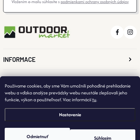
Vložením e-mailu súhlasíte s
podmienkami ochrany osobných údajov
INFORMACE
O NÁKUPE
Používame cookies, aby sme Vám umožnili pohodlné prehliadanie
webu a vďaka analýze prevádzky webu neustále zlepšovali jeho
funkcie, výkon a použiteľnosť. Viac informácií
tu
.
KONTAKTNÉ ÚDAJE
Nastavenie
Odmietnuť
Súhlasím