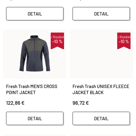
E
P
P
DETAIL
DETAIL
R
R
O
i
Rozdiel
i
Rozdiel
–10 %
–10 %
O
D
D
U
U
K
Fresh Trash MEN'S CROSS
Fresh Trash UNISEX FLEECE
K
POINT JACKET
JACKET BLACK
T
GREY/OLIVE/BLACK
122,86 €
96,72 €
T
O
DETAIL
DETAIL
O
V