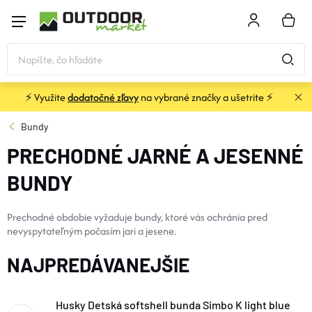
Prejsť
na
NÁKU
obsah
KOŠÍK
⚡ Využite
dodatočné zľavy
na vybrané značky a ušetrite ⚡
STANY a PRÍSTREŠKY
Bundy
PRECHODNÉ JARNÉ A JESENNÉ
SPACÁKY
BUNDY
KARIMATKY
Prechodné obdobie vyžaduje bundy, ktoré vás ochránia pred
nevyspytateľným počasím jari a jesene.
BATOHY a TAŠKY
NAJPREDÁVANEJŠIE
OBLEČENIE
Husky Detská softshell bunda Simbo K light blue