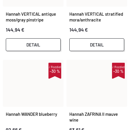
Hannah VERTICAL antique
Hannah VERTICAL stratified
moss/gray pinstripe
mora/anthracite
144,94 €
144,94 €
DETAIL
DETAIL
i
Rozdiel
i
Rozdiel
–30 %
–30 %
Hannah WANDER blueberry
Hannah ZAFRINA II mauve
wine
92,66 €
63,61 €