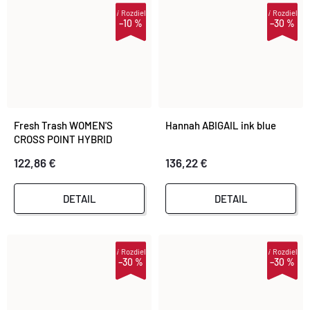
V
i
Rozdiel
i
Rozdiel
–10 %
–30 %
Fresh Trash WOMEN'S
Hannah ABIGAIL ink blue
CROSS POINT HYBRID
JACKET TRUE BLACK/PORT
122,86 €
136,22 €
RED
DETAIL
DETAIL
i
Rozdiel
i
Rozdiel
–30 %
–30 %