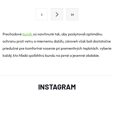
V
L
S
1
14
T
Á
R
D
Á
Prechodové
bundy
sú navrhnuté tak, aby poskytovali optimálnu
A
N
ochranu proti vetru a miernemu dažďu, zároveň však boli dostatočne
K
priedušné pre komfortné nosenie pri premenlivých teplotách. vyberie
C
O
každý, kto hľadá spoľahlivú bundu na jarné a jesenné obdobie.
I
V
A
E
N
Z
P
I
INSTAGRAM
E
R
Á
V
P
K