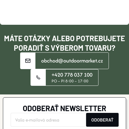
Ä
Y
T
V
Ý
I
MÁTE OTÁZKY ALEBO POTREBUJETE
P
E
PORADIŤ S VÝBEROM TOVARU?
I
obchod@outdoormarket.cz
S
+420 778 037 100
U
PO – PI 8:00 – 17:00
ODOBERAŤ NEWSLETTER
ODOBERAŤ