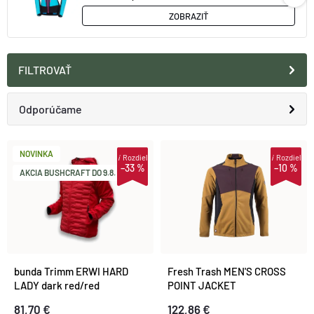
ZOBRAZIŤ
FILTROVAŤ
R
Odporúčame
A
Najlacnejšie
V
NOVINKA
i
Rozdiel
i
Rozdiel
–33 %
–10 %
D
AKCIA BUSHCRAFT DO 9.8.
Najdrahšie
Ý
E
Najpredávanejšie
P
N
Abecedne
I
bunda Trimm ERWI HARD
Fresh Trash MEN'S CROSS
I
LADY dark red/red
POINT JACKET
S
GOLDEN/WINE/BLACK
81,70 €
122,86 €