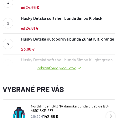
DOPLNKY
24,65 €
od
Husky Detská softshell bunda Simbo K black
VYBAVENIE
24,61 €
od
TOPÁNKY a PONOŽKY
Husky Detská outdoorová bunda Zunat K lt. orange
23,90 €
CYKLISTIKA
Husky Detská softshell bunda Simbo K light green
Zobraziť viac produktov
24,65 €
Značky
VYBRANÉ PRE VÁS
Obchodné podmienky
Podmienky ochrany osobných údajov
Doprava a platba
Kontakty
Veľkostné tabuľky
Výmena a vrátenie
Northfinder KRIZNA dámska bunda blueblue BU-
Reklamácie
Zľavové kódy
Blog
Moja objednávka
48101SKP-387
142,66 €
219,50 €