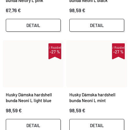
bunda Nelory L pink
bunda Neoni L black
67,76 €
98,59 €
DETAIL
DETAIL
i
Rozdiel
i
Rozdiel
–27 %
–27 %
Husky Dámska hardshell
Husky Dámska hardshell
bunda Neoni L light blue
bunda Neoni L mint
98,59 €
98,59 €
DETAIL
DETAIL