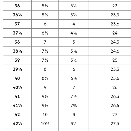
36
5½
3½
23
36½
5⅔
3⅔
23,3
37
6
4
23,6
37½
6½
4½
24
38
7
5
24,3
38½
7½
5½
24,6
39
7⅔
5⅔
25
39½
8
6
25,3
40
8½
6½
25,6
40½
9
7
26
41
9½
7½
26,3
41½
9⅔
7⅔
26,5
42
10
8
27
42½
10½
8½
27,3