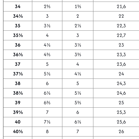
34
2⅔
1⅔
21,6
34½
3
2
22
35
3½
2½
22,3
35½
4
3
22,7
36
4½
3½
23
36½
4⅔
3⅔
23,3
37
5
4
23,6
37½
5½
4½
24
38
6
5
24,3
38½
6½
5½
24,6
39
6⅔
5⅔
25
39½
7
6
25,3
40
7½
6½
25,6
40½
8
7
26