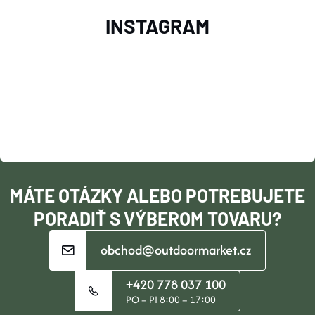
Z
INSTAGRAM
Á
P
Ä
T
I
MÁTE OTÁZKY ALEBO POTREBUJETE
E
PORADIŤ S VÝBEROM TOVARU?
obchod@outdoormarket.cz
+420 778 037 100
PO – PI 8:00 – 17:00