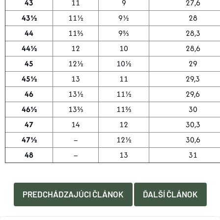
43
11
9
27,6
43½
11½
9½
28
44
11⅔
9⅔
28,3
44½
12
10
28,6
45
12½
10½
29
45½
13
11
29,3
46
13½
11½
29,6
46½
13⅔
11⅔
30
47
14
12
30,3
47½
–
12½
30,6
48
–
13
31
PREDCHÁDZAJÚCI ČLÁNOK
ĎALŠÍ ČLÁNOK