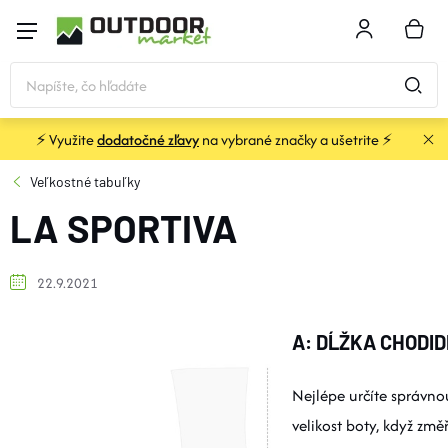
Prejsť
na
NÁKU
obsah
KOŠÍK
⚡ Využite
dodatočné zľavy
na vybrané značky a ušetrite ⚡
STANY a PRÍSTREŠKY
Veľkostné tabuľky
LA SPORTIVA
SPACÁKY
KARIMATKY
22.9.2021
A: DĹŽKA CHODI
BATOHY a TAŠKY
Nejlépe určíte správno
OBLEČENIE
velikost boty, když změř