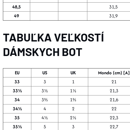
48,5
31,5
49
31,9
TABUĽKA VEĽKOSTÍ
DÁMSKYCH BOT
EU
US
UK
Mondo (cm) [A]
33
3
1
21
33½
3½
1½
21,3
34
3⅔
1⅔
21,6
34½
4
2
22
35
4½
2½
22,3
35½
5
3
22,7