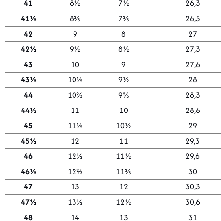
41
8½
7½
26,3
41½
8⅔
7⅔
26,5
42
9
8
27
42½
9½
8½
27,3
43
10
9
27,6
43½
10½
9½
28
44
10⅔
9⅔
28,3
44½
11
10
28,6
45
11½
10½
29
45½
12
11
29,3
46
12½
11½
29,6
46½
12⅔
11⅔
30
47
13
12
30,3
47½
13½
12½
30,6
48
14
13
31