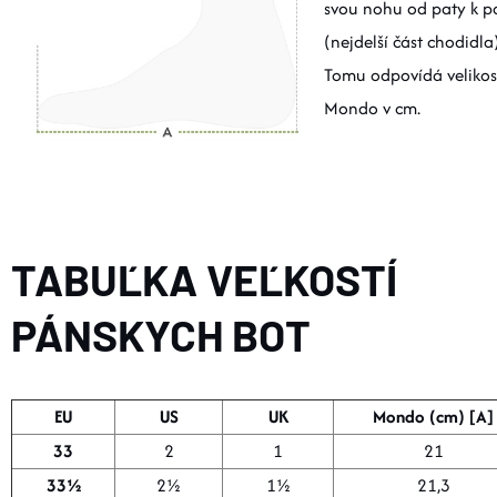
svou nohu od paty k pa
DOPLNKY
(nejdelší část chodidla)
Tomu odpovídá velikos
VYBAVENIE
Mondo v cm.
TOPÁNKY a PONOŽKY
CYKLISTIKA
TABUĽKA VEĽKOSTÍ
Značky
PÁNSKYCH BOT
Obchodné podmienky
Podmienky ochrany osobných údajov
Doprava a platba
EU
US
UK
Mondo (cm) [A]
Kontakty
Veľkostné tabuľky
Výmena a vrátenie
33
2
1
21
Reklamácie
Zľavové kódy
Blog
Moja objednávka
33½
2½
1½
21,3