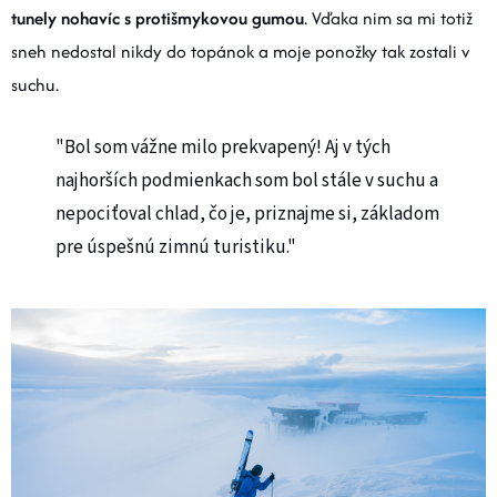
tunely nohavíc s protišmykovou gumou
. Vďaka nim sa mi totiž
sneh nedostal nikdy do topánok a moje ponožky tak zostali v
suchu.
"Bol som vážne milo prekvapený! Aj v tých
najhorších podmienkach som bol stále v suchu a
nepociťoval chlad, čo je, priznajme si, základom
pre úspešnú zimnú turistiku."