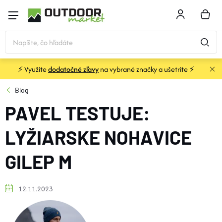
Prejsť
na
NÁKU
obsah
KOŠÍK
⚡ Využite
dodatočné zľavy
na vybrané značky a ušetrite ⚡
STANY a PRÍSTREŠKY
Blog
PAVEL TESTUJE:
SPACÁKY
LYŽIARSKE NOHAVICE
KARIMATKY
GILEP M
BATOHY a TAŠKY
12.11.2023
OBLEČENIE