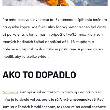
Pre mňa testovanie v teréne totiž znamenalo šplhanie terénom
na vysoké kopce, kde fúkal silný ľadový vietor a sneh bol často
až po kolená. K tomu musím pripočítať veľký mráz, ktorý sa v
ranných hodinách šplhal napríklad až k -15 stupňom a
nohavice Gilep tak mali o zábavu postarané. A ja som sa len
modlil, aby to všetko zvládli.
AKO TO DOPADLO
Nohavice
som vyskúšal na trekoch, lyžiach aj skialpách a za
mňa je to skvelá voľba, pretože
sú ľahké a nepremokavé.
Keď
som sa v Tatrách brodil snehom, tak som veľmi ocenil snehové