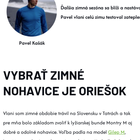
DOPLNKY
Ďalšia zimná sezóna sa blíži a nastá
Pavel vlani celú zimu testoval zatepl
VYBAVENIE
Pavel Kašák
TOPÁNKY a PONOŽKY
CYKLISTIKA
VYBRAŤ ZIMNÉ
Značky
NOHAVICE JE ORIEŠOK
Obchodné podmienky
Podmienky ochrany osobných údajov
Doprava a platba
Vlani som zimné obdobie trávil na Slovensku v Tatrách a tak
Kontakty
Veľkostné tabuľky
Výmena a vrátenie
pre mňa bolo základom zvoliť k lyžiarskej bunde Montry M aj
Reklamácie
Zľavové kódy
Blog
Moja objednávka
dobré a odolné nohavice. Voľba padla na model
Gilep M
,