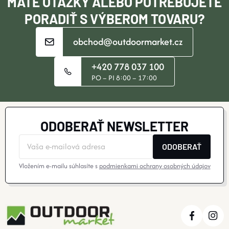
MÁTE OTÁZKY ALEBO POTREBUJETE
E
PORADIŤ S VÝBEROM TOVARU?
obchod@outdoormarket.cz
+420 778 037 100
PO – PI 8:00 – 17:00
ODOBERAŤ NEWSLETTER
ODOBERAŤ
Vložením e-mailu súhlasíte s
podmienkami ochrany osobných údajov