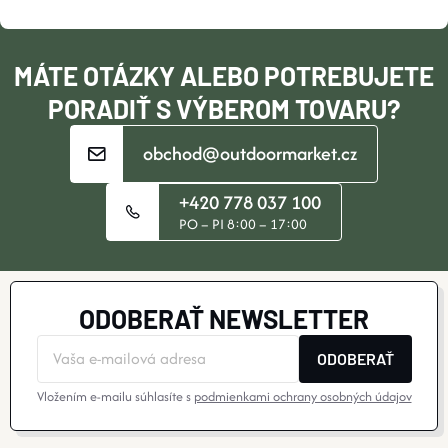
T
I
MÁTE OTÁZKY ALEBO POTREBUJETE
E
PORADIŤ S VÝBEROM TOVARU?
obchod@outdoormarket.cz
+420 778 037 100
PO – PI 8:00 – 17:00
ODOBERAŤ NEWSLETTER
ODOBERAŤ
Vložením e-mailu súhlasíte s
podmienkami ochrany osobných údajov