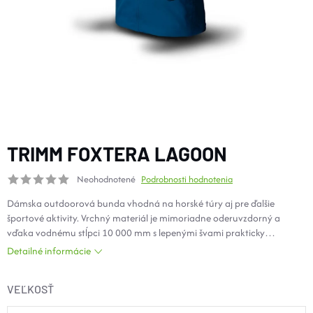
DOPLNKY
VYBAVENIE
TOPÁNKY a PONOŽKY
CYKLISTIKA
TRIMM FOXTERA LAGOON
Neohodnotené
Podrobnosti hodnotenia
Značky
Dámska outdoorová bunda vhodná na horské túry aj pre ďalšie
športové aktivity. Vrchný materiál je mimoriadne oderuvzdorný a
Obchodné podmienky
vďaka vodnému stĺpci 10 000 mm s lepenými švami prakticky
nepremokavý. Pre ešte účinnejšie odvetranie je opatrená v podpazuší
Podmienky ochrany osobných údajov
Doprava a platba
Detailné informácie
zipsovými otvory. Vsadená regulovateľná kapucňa poslúži pri náhlej
Kontakty
Veľkostné tabuľky
Výmena a vrátenie
zmene počasia. Dokonalý tepelný komfort zaistí praktická regulácie
Reklamácie
Zľavové kódy
Blog
Moja objednávka
VEĽKOSŤ
spodného kraja. Táto bunda vám bude skvelým spoločníkom v prírode
aj v meste.