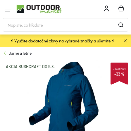
Prejsť
na
NÁKU
obsah
KOŠÍK
⚡ Využite
dodatočné zľavy
na vybrané značky a ušetrite ⚡
STANY a PRÍSTREŠKY
Jarné a letné
SPACÁKY
AKCIA BUSHCRAFT DO 9.8.
i
Rozdiel
–33 %
KARIMATKY
BATOHY a TAŠKY
OBLEČENIE