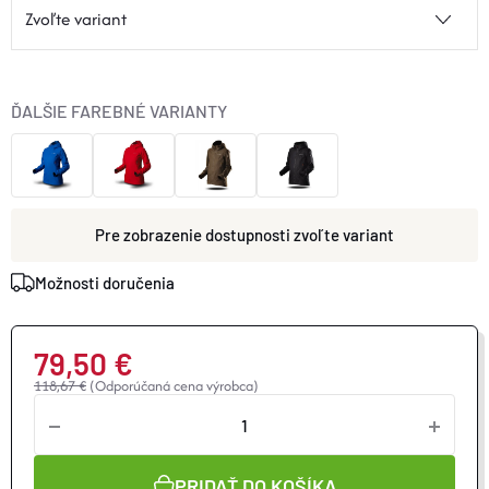
ĎALŠIE FAREBNÉ VARIANTY
zvoľte variant
Možnosti doručenia
79,50 €
118,67 €
(Odporúčaná cena výrobca)
Jednotková
cena:
PRIDAŤ DO KOŠÍKA