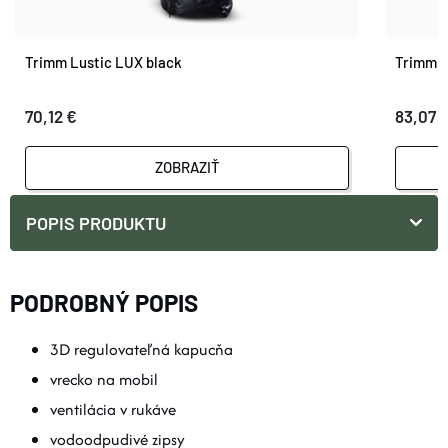
Trimm Lustic LUX black
Trimm F
70,12 €
83,07 
ZOBRAZIŤ
POPIS PRODUKTU
PODROBNÝ POPIS
3D regulovateľná kapucňa
vrecko na mobil
ventilácia v rukáve
vodoodpudivé zipsy