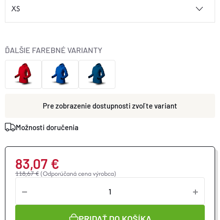
ĎALŠIE FAREBNÉ VARIANTY
zvoľte variant
Možnosti doručenia
83,07 €
118,67 €
(Odporúčaná cena výrobca)
Jednotková
cena:
PRIDAŤ DO KOŠÍKA