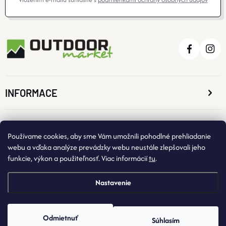
INFORMACE
O NÁKUPE
Používame cookies, aby sme Vám umožnili pohodlné prehliadanie
webu a vďaka analýze prevádzky webu neustále zlepšovali jeho
funkcie, výkon a použiteľnosť. Viac informácií
tu
.
KONTAKTNÉ ÚDAJE
Nastavenie
Odmietnuť
Súhlasím
Copyright 2026
OutdoorMarket
. Všetky práva vyhradené.