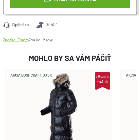
Opýtať sa
Strážiť
Značka:
Trimm
Záruka
:
2 roky
MOHLO BY SA VÁM PÁČIŤ
AKCIA BUSHCRAFT DO 9.8.
AKCIA B
i
Rozdiel
-53 %