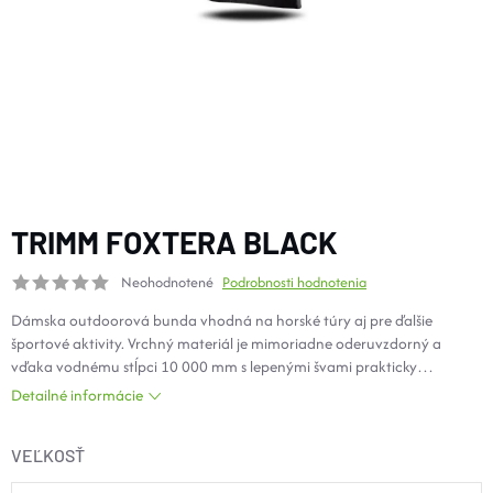
DOPLNKY
VYBAVENIE
TOPÁNKY a PONOŽKY
CYKLISTIKA
TRIMM FOXTERA BLACK
Neohodnotené
Podrobnosti hodnotenia
Značky
Dámska outdoorová bunda vhodná na horské túry aj pre ďalšie
športové aktivity. Vrchný materiál je mimoriadne oderuvzdorný a
Obchodné podmienky
vďaka vodnému stĺpci 10 000 mm s lepenými švami prakticky
nepremokavý. Pre ešte účinnejšie odvetranie je opatrená v podpazuší
Podmienky ochrany osobných údajov
Doprava a platba
Detailné informácie
zipsovými otvory. Vsadená regulovateľná kapucňa poslúži pri náhlej
Kontakty
Veľkostné tabuľky
Výmena a vrátenie
zmene počasia. Dokonalý tepelný komfort zaistí praktická regulácie
Reklamácie
Zľavové kódy
Blog
Moja objednávka
VEĽKOSŤ
spodného kraja. Táto bunda vám bude skvelým spoločníkom v prírode
aj v meste.