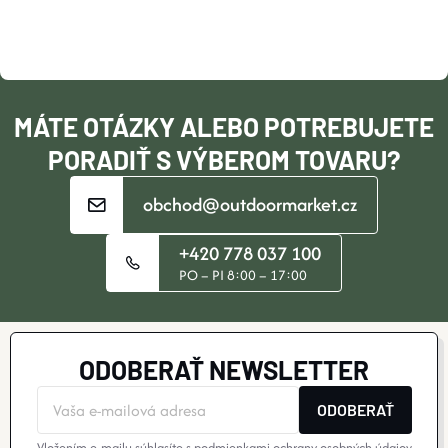
Ä
T
I
MÁTE OTÁZKY ALEBO POTREBUJETE
E
PORADIŤ S VÝBEROM TOVARU?
obchod@outdoormarket.cz
+420 778 037 100
PO – PI 8:00 – 17:00
ODOBERAŤ NEWSLETTER
ODOBERAŤ
Vložením e-mailu súhlasíte s
podmienkami ochrany osobných údajov