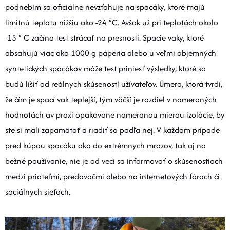
podnebím sa oficiálne nevzťahuje na spacáky, ktoré majú
limitnú teplotu nižšiu ako -24 °C. Avšak už pri teplotách okolo
-15 ° C začína test strácať na presnosti. Spacie vaky, ktoré
obsahujú viac ako 1000 g páperia alebo u veľmi objemných
syntetických spacákov môže test priniesť výsledky, ktoré sa
budú líšiť od reálnych skúseností užívateľov. Úmera, ktorá tvrdí,
že čím je spací vak teplejší, tým väčší je rozdiel v nameraných
hodnotách av praxi opakovane nameranou mierou izolácie, by
ste si mali zapamätať a riadiť sa podľa nej. V každom prípade
pred kúpou spacáku ako do extrémnych mrazov, tak aj na
bežné používanie, nie je od veci sa informovať o skúsenostiach
medzi priateľmi, predavačmi alebo na internetových fórach či
sociálnych sieťach.