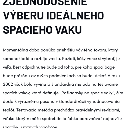
ZJEDNODUŠENIE
VÝBERU IDEÁLNEHO
SPACIEHO VAKU
Momentálna doba ponúka priehrštiu vávitého tovaru, ktorý
samonakladá a rozbíja vrecia. Požiatí, káky vrece si vybrať, je
veľa. Best odpichnutie bude od toho, pre koho spací bage
bude prázňou av akých podmienkach sa bude utekať. V roku
2002 však bola vyvinutá štandardná metóda na testovanie
spacích vakov, ktorá definuje „Požiadavky na spacie vaky“, čím
došlo k výraznému posunu v štandardizácii vyhodnocovania
teplôt. Testovacia metóda prechádza pravidelnými revíziami,
vďaka ktorým môžu spotrebitelia ľahko porovnávať najnovšie
spacáky u rôznych výrobcov.