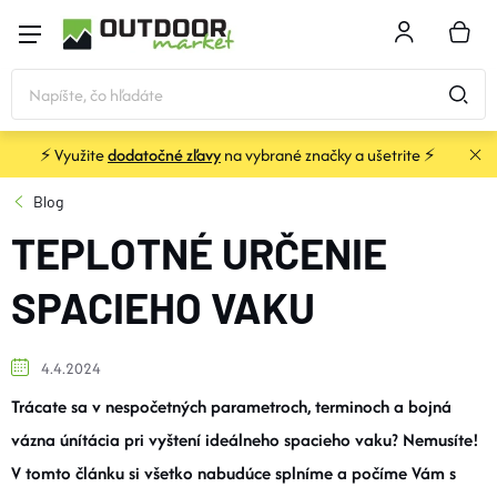
Prejsť
na
NÁKU
obsah
KOŠÍK
⚡ Využite
dodatočné zľavy
na vybrané značky a ušetrite ⚡
STANY a PRÍSTREŠKY
Blog
TEPLOTNÉ URČENIE
SPACÁKY
SPACIEHO VAKU
KARIMATKY
4.4.2024
BATOHY a TAŠKY
Trácate sa v nespočetných parametroch, terminoch a bojná
vázna únítácia pri vyštení ideálneho spacieho vaku? Nemusíte!
OBLEČENIE
V tomto článku si všetko nabudúce splníme a počíme Vám s