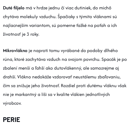
Duté filjelo
má v hrdze jednu čí viac dutiniek, do michő
chytáva molekuly vzduchu. Špačiaky s týmito vláknami sú
najlacnejším variantom, sú pomerne ťažké na poťah a ich
životnosť je 3 roky.
Mikrovlákno
je naproti tomu vyrábané do podoby dlhého
rúna, ktoré zachytáva vzduch na svojom povrchu. Spacák je po
zbalení menší a ľahší ako dutovlákenný, ale samozrejme aj
drahší. Vlákno nedokáže vzdorovať neustálemu zbaľovaniu,
čím sa znižuje jeho životnosť. Rozdiel proti dutému vláknu však
nie je markantný a líši sa v kvalite vlákien jednotlivých
výrobcov.
PERIE