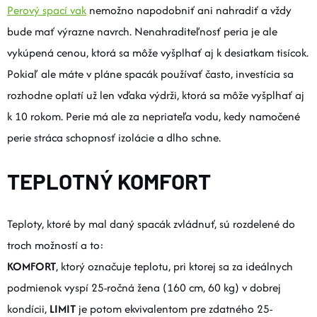
Perový spací vak
nemožno napodobniť ani nahradiť a vždy
bude mať výrazne navrch. Nenahraditeľnosť peria je ale
vykúpená cenou, ktorá sa môže vyšplhať aj k desiatkam tisícok.
Pokiaľ ale máte v pláne spacák používať často, investícia sa
rozhodne oplatí už len vďaka výdrži, ktorá sa môže vyšplhať aj
k 10 rokom. Perie má ale za nepriateľa vodu, kedy namočené
perie stráca schopnosť izolácie a dlho schne.
TEPLOTNÝ KOMFORT
Teploty, ktoré by mal daný spacák zvládnuť, sú rozdelené do
troch možností a to:
KOMFORT
, ktorý označuje teplotu, pri ktorej sa za ideálnych
podmienok vyspí 25-ročná žena (160 cm, 60 kg) v dobrej
kondícii,
LIMIT
je potom ekvivalentom pre zdatného 25-