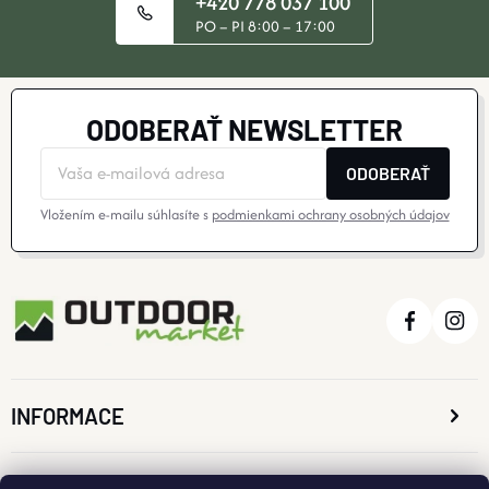
+420 778 037 100
PO – PI 8:00 – 17:00
ODOBERAŤ NEWSLETTER
ODOBERAŤ
Vložením e-mailu súhlasíte s
podmienkami ochrany osobných údajov
INFORMACE
O NÁKUPE