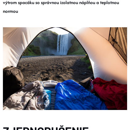
výtrom spacáku so správnou izolatnou náplňou a teplotnou
DOPLNKY
normou
VYBAVENIE
TOPÁNKY a PONOŽKY
CYKLISTIKA
Značky
Obchodné podmienky
Podmienky ochrany osobných údajov
Doprava a platba
Kontakty
Veľkostné tabuľky
Výmena a vrátenie
Reklamácie
Zľavové kódy
Blog
Moja objednávka