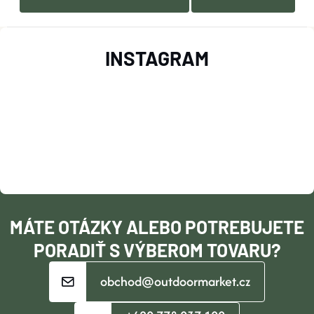
Z
INSTAGRAM
Á
P
Ä
T
I
MÁTE OTÁZKY ALEBO POTREBUJETE
E
PORADIŤ S VÝBEROM TOVARU?
obchod@outdoormarket.cz