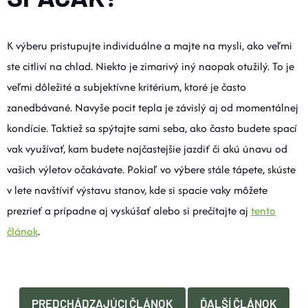
K výberu pristupujte individuálne a majte na mysli, ako veľmi
ste citliví na chlad. Niekto je zimarivý iný naopak otužilý. To je
veľmi dôležité a subjektívne kritérium, ktoré je často
zanedbávané. Navyše pocit tepla je závislý aj od momentálnej
kondície. Taktiež sa spýtajte sami seba, ako často budete spací
vak využívať, kam budete najčastejšie jazdiť či akú únavu od
vašich výletov očakávate. Pokiaľ vo výbere stále tápete, skúste
v lete navštíviť výstavu stanov, kde si spacie vaky môžete
prezrieť a prípadne aj vyskúšať alebo si prečítajte aj
tento
článok
.
PREDCHÁDZAJÚCI ČLÁNOK
ĎALŠÍ ČLÁNOK