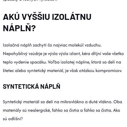
AKÚ VYŠŠIU IZOLÁTNU
NÁPLŇ?
Izolačná náplň zachytí čo najviac molekúl vzduchu.
Nepohyblivý vzúdrje je výsla výsla izlant, kéra dříjní vaše všetko
teplo vydenie spacáku. Voľba izolatej náplne, ktorá sa delí na
štetec alebo syntetický materiál, je však otázkou kompromisov.
SYNTETICKÁ NÁPLŇ
Syntetický materiál sa delí na mikrovlákno a duté vlákno. Oba
materiály sú nealergické, ľahko sa čistia a ľahko sa čistia. Ako
sú odlišní?