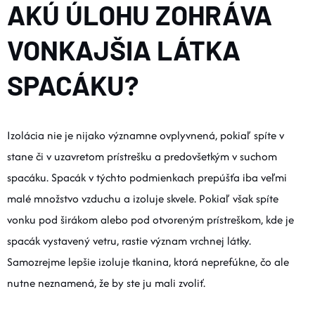
AKÚ ÚLOHU ZOHRÁVA
VONKAJŠIA LÁTKA
SPACÁKU?
Izolácia nie je nijako významne ovplyvnená, pokiaľ spíte v
stane či v uzavretom prístrešku a predovšetkým v suchom
spacáku. Spacák v týchto podmienkach prepúšťa iba veľmi
malé množstvo vzduchu a izoluje skvele. Pokiaľ však spíte
vonku pod širákom alebo pod otvoreným prístreškom, kde je
spacák vystavený vetru, rastie význam vrchnej látky.
Samozrejme lepšie izoluje tkanina, ktorá neprefúkne, čo ale
nutne neznamená, že by ste ju mali zvoliť.